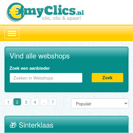
Toggle
navigation
Vind alle webshops
Zoek een aanbieder
Zoek
1
2
3
4
..
7
🎁 Sinterklaas