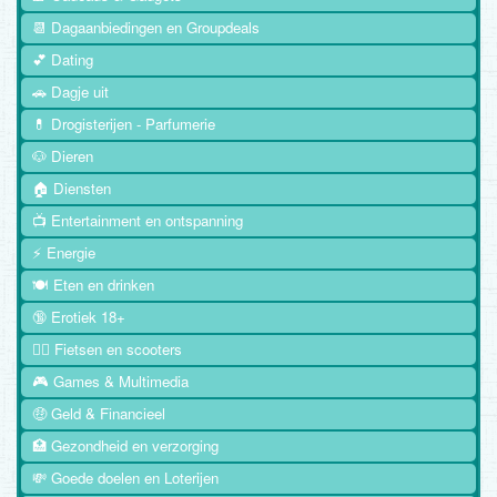
📆 Dagaanbiedingen en Groupdeals
💕 Dating
🚗 Dagje uit
💊 Drogisterijen - Parfumerie
🐶 Dieren
🏠 Diensten
📺 Entertainment en ontspanning
⚡ Energie
🍽️ Eten en drinken
🔞 Erotiek 18+
🚴‍♂️ Fietsen en scooters
🎮 Games & Multimedia
🤑 Geld & Financieel
🏥 Gezondheid en verzorging
💸 Goede doelen en Loterijen