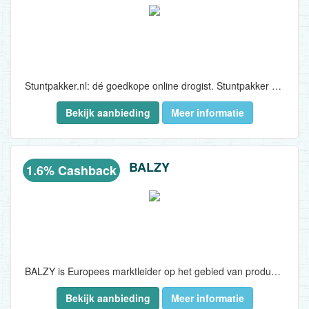
Stuntpakker.nl: dé goedkope online drogist. Stuntpakker verkoopt drogisterijartikelen, gezondheidsartikelen, haarverf, huishoudelijke artikelen, schoonmaakartikelen en erotische artikelen. Klanten beoordelen hen met een 9.2! De snelle en persoonlijke service wordt hoog gewaardeerd...
Bekijk aanbieding
Meer informatie
BALZY
1.6% Cashback
BALZY is Europees marktleider op het gebied van producten voor mannelijke verzorging. De innovatieve en super populaire ManMower body-trimmer is een van de meest bekende producten uit ons assortiment waarvan inmiddels meer dan 120.000 verkocht zijn. Ook onze neushaartrimmer en de talloze lekkere zeepjes en andere verzorgingsproducten zijn niet aan te slepen. Perfect als sinterklaas- of kerstcadeau, voor valentijn of gewoon als cadeau aan jezelf. Een slechte persoonlijke verzorging bij mannen is namelijk de nummer 1 afknapper voor partners. Tijd om daar wat aan te doen dus!..
Bekijk aanbieding
Meer informatie