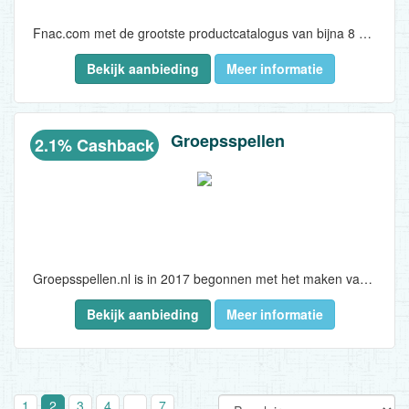
Fnac.com met de grootste productcatalogus van bijna 8 miljoen artikelen die binnen 24 uur beschikbaar zijn!..
Bekijk aanbieding
Meer informatie
Groepsspellen
2.1% Cashback
Groepsspellen.nl is in 2017 begonnen met het maken van een divers aanbod van spellen voor groepen en doet dat inmiddels in 9 verschillende talen, waardoor er wereldwijd producten worden verkocht. Zowel voor kinderen als volwassenen is er een ruim aanbod aan gezellige groepsspellen. Kinderfeestjes, bedrijfsfeestjes, vriendenweekenden, familiedag, buurtfeestjes, noem het maar op, of Groepsspellen.nl heeft een leuk spel voor die groepen...
Bekijk aanbieding
Meer informatie
1
2
3
4
..
7