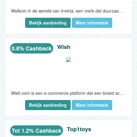
Welkom in de wereld van Invicta, een merk dat duurzaamheid, tijdloosheid. Invicta is opgericht met een eenvoudige maar diepgaande missie - het aanbieden van hoogwaardige horloges die voor iedereen toegankelijk zijn. Onze oprichter, Raphael Picard, geloofde in het leveren van uitzonderlijke kwaliteit zonder het forse prijskaartje...
Bekijk aanbieding
Meer informatie
Wish
0.8% Cashback
Wish.com is een e-commerce platform dat een breed scala aan betaalbare producten aanbiedt, waaronder elektronica, mode, huishoudelijke artikelen en accessoires. Het verbindt shoppers rechtstreeks met verkopers, wat aanzienlijke besparingen mogelijk maakt. Wish staat bekend om zijn gebruiksvriendelijke interface en gepersonaliseerde winkelervaring, waardoor het gemakkelijk is om nieuwe items te ontdekken en van geweldige deals te genieten. Met miljoenen gebruikers wereldwijd, streeft Wish ernaar om een handige en plezierige online winkelervaring te bieden...
Bekijk aanbieding
Meer informatie
Top1toys
Tot 1.2% Cashback