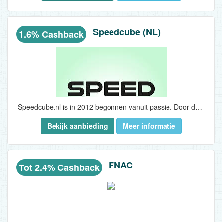
Speedcube (NL)
1.6% Cashback
Speedcube.nl is in 2012 begonnen vanuit passie. Door de liefde voor speedcubes en educatieve spellen is Speedcube.nl inmiddels uitgegroeid tot een prachtige webshop met de hoofdcategorieën: speedcubes, yoyo’s, breinbrekers, modelbouw, putty & puzzels. Er is een breed assortiment voor iedereen, van jong tot oud, van casual hobbyist tot spellenexpert. In een tijd waarin we omringd zijn door technologie, gadgets, schermen en media, blijft educatief speelgoed een van de meest populaire manieren om te ontspannen en toch je hersenen aan het werk te zetten...
Bekijk aanbieding
Meer informatie
FNAC
Tot 2.4% Cashback