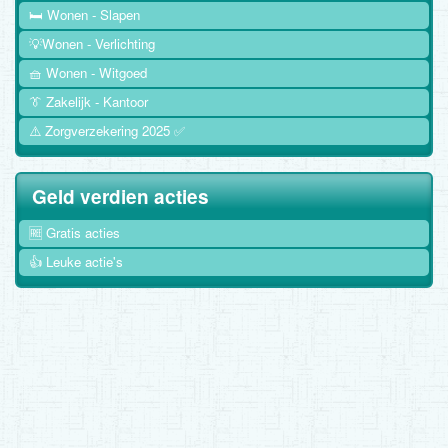
🛏️ Wonen - Slapen
💡Wonen - Verlichting
🧺 Wonen - Witgoed
👔 Zakelijk - Kantoor
⚠️ Zorgverzekering 2025 ✅
Geld verdien acties
🆓 Gratis acties
👍 Leuke actie's