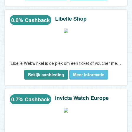
Libelle Shop
0.8% Cashback
Libelle Webwinkel is de plek om een ticket of voucher met korting te kopen van de leukste attractieparken, dierentuinen, sauna's en hotels. Libelle Webwinkel heeft in de meeste gevallen de scherpste prijs door exclusieve deals. Daarnaast zijn er veel verschillende soorten producten met korting te vinden in de shop...
Bekijk aanbieding
Meer informatie
Invicta Watch Europe
0.7% Cashback