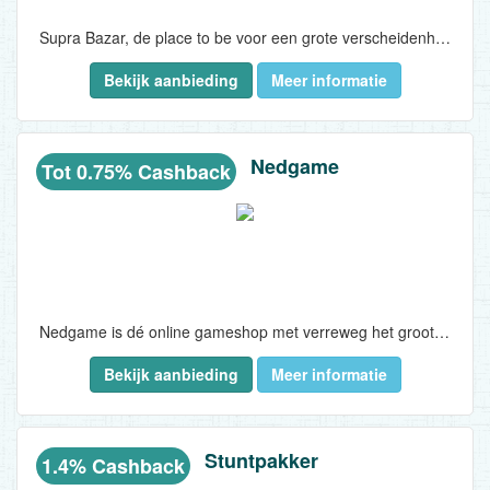
Supra Bazar, de place to be voor een grote verscheidenheid aan producten. Bij Suprabazar vindt u een grote verscheidenheid aan producten : tuingerief, meubels, kledij, elektronica en sportgerief en nog zo veel meer. Neem gerust je tijd tijdens het shoppen en ontdek ons assortiment...
Bekijk aanbieding
Meer informatie
Nedgame
Tot 0.75% Cashback
Nedgame is dé online gameshop met verreweg het grootste assortiment van Nederland...
Bekijk aanbieding
Meer informatie
Stuntpakker
1.4% Cashback