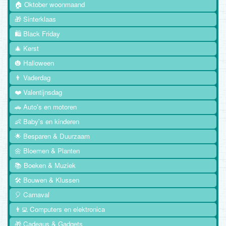
🏠 Oktober woonmaand
🎁 Sinterklaas
🛍️ Black Friday
🎄 Kerst
🎃 Halloween
👨 Vaderdag
❤️ Valentijnsdag
🚗 Auto's en motoren
👶 Baby's en kinderen
🌟 Besparen & Duurzaam
🌼 Bloemen & Planten
📚 Boeken & Muziek
🛠️ Bouwen & Klussen
🎈 Carnaval
👨‍💻 Computers en elektronica
🎁 Cadeaus & Gadgets