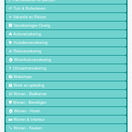
🌱 Tuin & Buitenleven
✈️ Vakantie en Reizen
🏢 Verzekeringen Overig
🚘 Autoverzekering
🐕 Huisdierverzekering
🛫 Reisverzekering
🏠 Woonhuisverzekering
✝️ Uitvaartverzekering
🛍️ Webshops
🏫 Werk en opleiding
🛀 Wonen - Badkamer
🛡️ Wonen - Beveiligen
🏠 Wonen - Huren
🏡 Wonen & Interieur
🔪 Wonen - Keuken