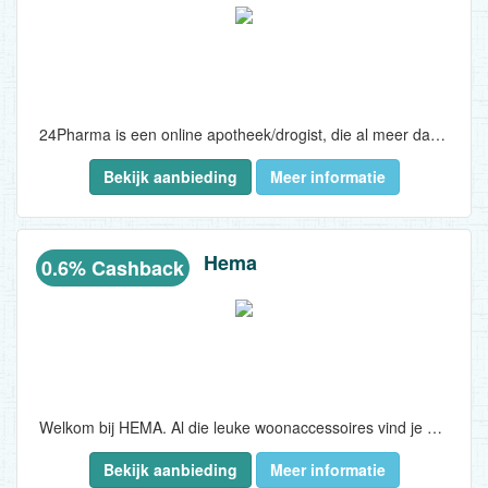
24Pharma is een online apotheek/drogist, die al meer dan 5 jaar actief is en ondertussen een vaste waarde op de markt is. Klantenservice en klanttevredenheid is voor hen een topprioriteit. Ze hebben meer dan 5000 reviews en scoren gemiddeld een 9 op 10. Hun customer service is te bereiken via chat, mail en telefoon. Daarnaast wordt alles, voor 16u besteld, de volgende dag geleverd, ook op zaterdag. Verzending in Nederland is gratis (vanaf €49,90)...
Bekijk aanbieding
Meer informatie
Hema
0.6% Cashback
Welkom bij HEMA. Al die leuke woonaccessoires vind je online op hema.be. Geef je woonkamer net dat beetje extra sfeer met de unieke woonaccessoires van HEMA. Voor elke woonstijl of kleurstelling hebben we accessoires: van kussens tot kaarsen, van vazen tot fotolijsten...
Bekijk aanbieding
Meer informatie