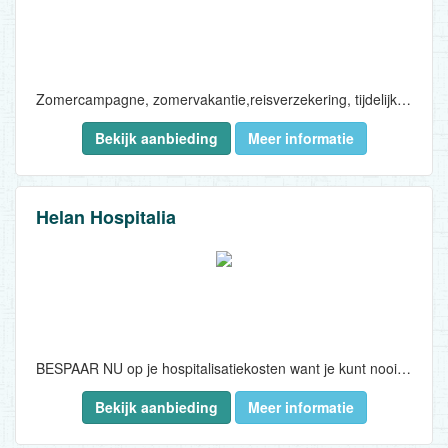
Zomercampagne, zomervakantie,reisverzekering, tijdelijke reisverzekering, medische kosten, reisbijstand, verwonding, medische repatriëring, zoek- en reddingsactie, België,travel insurance, temporary travel insurance, medical expenses, travel assistance, injury, medical repatriation, search and rescue, Belgium, Pechverhelping, Pechbijstand voor uw verplaatsingen..
Bekijk aanbieding
Meer informatie
Helan Hospitalia
BESPAAR NU op je hospitalisatiekosten want je kunt nooit op je gezondheid besparen..
Bekijk aanbieding
Meer informatie