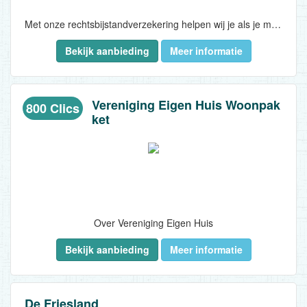
Met onze rechtsbijstandverzekering helpen wij je als je met iemand een conflict krijgt waar je samen niet uitkomt. Een fijne gedachte dat je er op zo’n moment niet alleen voorstaat...
Bekijk aanbieding
Meer informatie
Vereniging Eigen Huis Woonpak
800 Clics
ket
Over Vereniging Eigen Huis
Bekijk aanbieding
Meer informatie
Als onafhankelijke vereniging helpen wij onze 800.000 leden bij het (ver)kopen en het duurzaam en betaalbaar bewonen van hun huis. Om dit te kunnen realiseren zijn wij belangenbehartiger, dienstverlener en woningmarktexpert ineen...
De Friesland