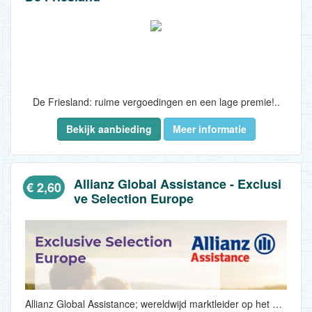
De Friesland: ruime vergoedingen en een lage premie!..
Bekijk aanbieding
Meer informatie
Allianz Global Assistance - Exclusi
€ 2,60
ve Selection Europe
Allianz Global Assistance; wereldwijd marktleider op het gebied van reisverzekeringen en (pech)hulpverlening! Wij staan voor kwaliteit, professionaliteit, servicegerichtheid en betrouwbaarheid. Met ruim 50 jaar ervaring is Allianz Global Assistance dé specialist op het gebied van reisverzekeringen...