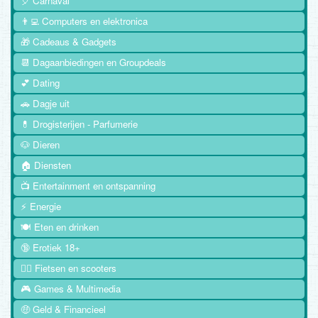
🎈 Carnaval
👨‍💻 Computers en elektronica
🎁 Cadeaus & Gadgets
📆 Dagaanbiedingen en Groupdeals
💕 Dating
🚗 Dagje uit
💊 Drogisterijen - Parfumerie
🐶 Dieren
🏠 Diensten
📺 Entertainment en ontspanning
⚡ Energie
🍽️ Eten en drinken
🔞 Erotiek 18+
🚴‍♂️ Fietsen en scooters
🎮 Games & Multimedia
🤑 Geld & Financieel