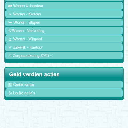
🏡 Wonen & Interieur
🔪 Wonen - Keuken
🛏️ Wonen - Slapen
💡Wonen - Verlichting
🧺 Wonen - Witgoed
👔 Zakelijk - Kantoor
⚠️ Zorgverzekering 2025 ✅
Geld verdien acties
🆓 Gratis acties
👍 Leuke actie's