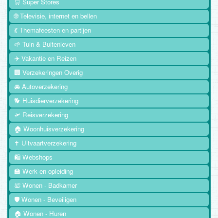
🛒 Super Stores
🌐 Televisie, internet en bellen
💃 Themafeesten en partijen
🌱 Tuin & Buitenleven
✈️ Vakantie en Reizen
🏢 Verzekeringen Overig
🚘 Autoverzekering
🐕 Huisdierverzekering
🛫 Reisverzekering
🏠 Woonhuisverzekering
✝️ Uitvaartverzekering
🛍️ Webshops
🏫 Werk en opleiding
🛀 Wonen - Badkamer
🛡️ Wonen - Beveiligen
🏠 Wonen - Huren