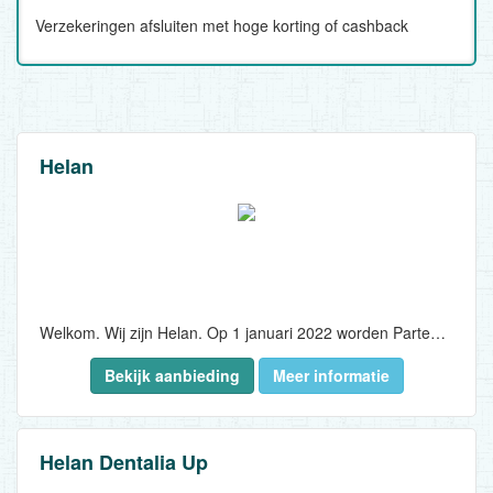
Verzekeringen afsluiten met hoge korting of cashback
Helan
Welkom. Wij zijn Helan. Op 1 januari 2022 worden Partena en OZ samen Helan. Wij bieden u vanaf dan niet alleen een vlot draaiend ziekenfonds en betaalbare verzekeringen, maar ook kinderopvang, thuiszorg, huishoudhulp, vakantiekampen en een gezondheidsshop...
Bekijk aanbieding
Meer informatie
Helan Dentalia Up