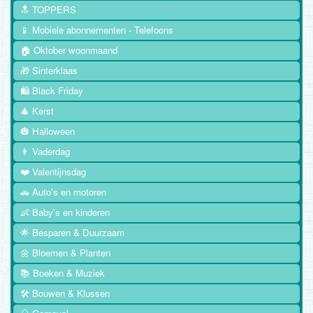
🔝 TOPPERS
📱 Mobiele abonnementen - Telefoons
🏠 Oktober woonmaand
🎁 Sinterklaas
🛍️ Black Friday
🎄 Kerst
🎃 Halloween
👨 Vaderdag
❤️ Valentijnsdag
🚗 Auto's en motoren
👶 Baby's en kinderen
🌟 Besparen & Duurzaam
🌼 Bloemen & Planten
📚 Boeken & Muziek
🛠️ Bouwen & Klussen