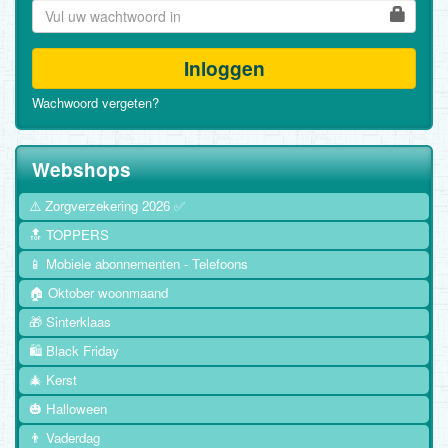
Inloggen
Wachwoord vergeten?
Webshops
⚠️ Zorgverzekering 2026 ✅
🔝 TOPPERS
📱 Mobiele abonnementen - Telefoons
🏠 Oktober woonmaand
🎁 Sinterklaas
🛍️ Black Friday
🎄 Kerst
🎃 Halloween
👨 Vaderdag