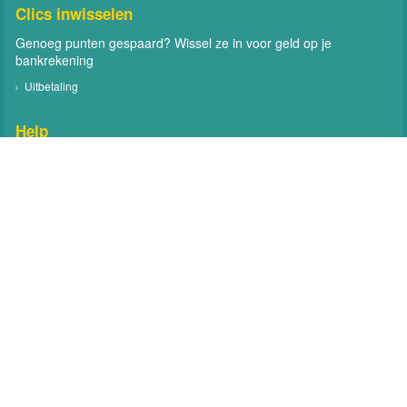
Clics inwisselen
Genoeg punten gespaard? Wissel ze in voor geld op je
bankrekening
Uitbetaling
Help
Neem contact met ons op
Veelgestelde vragen
Contact
Volg MyClics
Volg MyClics via social media zoals Facebook en Twitter
Facebook
Twitter
Over MyClics
Help
Algemene voorwaarden
Privacy
Contact
© Copyright 2026 MyClics