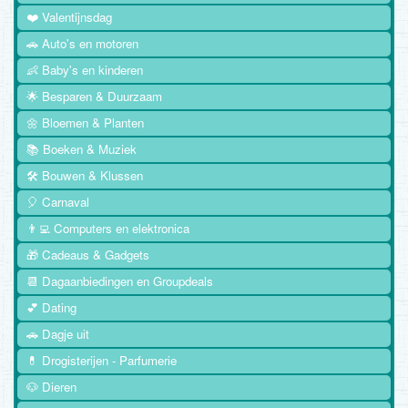
❤️ Valentijnsdag
🚗 Auto's en motoren
👶 Baby's en kinderen
🌟 Besparen & Duurzaam
🌼 Bloemen & Planten
📚 Boeken & Muziek
🛠️ Bouwen & Klussen
🎈 Carnaval
👨‍💻 Computers en elektronica
🎁 Cadeaus & Gadgets
📆 Dagaanbiedingen en Groupdeals
💕 Dating
🚗 Dagje uit
💊 Drogisterijen - Parfumerie
🐶 Dieren