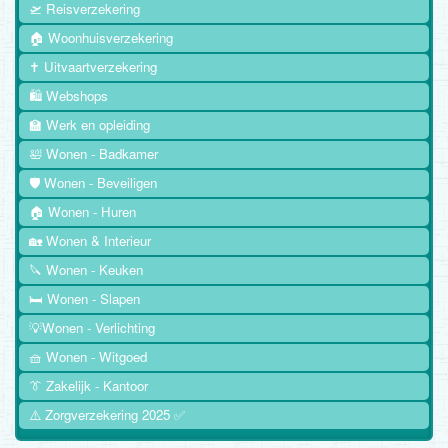
🛫 Reisverzekering
🏠 Woonhuisverzekering
✝️ Uitvaartverzekering
🛍️ Webshops
🏫 Werk en opleiding
🛀 Wonen - Badkamer
🛡️ Wonen - Beveiligen
🏠 Wonen - Huren
🏡 Wonen & Interieur
🔪 Wonen - Keuken
🛏️ Wonen - Slapen
💡Wonen - Verlichting
🧺 Wonen - Witgoed
👔 Zakelijk - Kantoor
⚠️ Zorgverzekering 2025 ✅