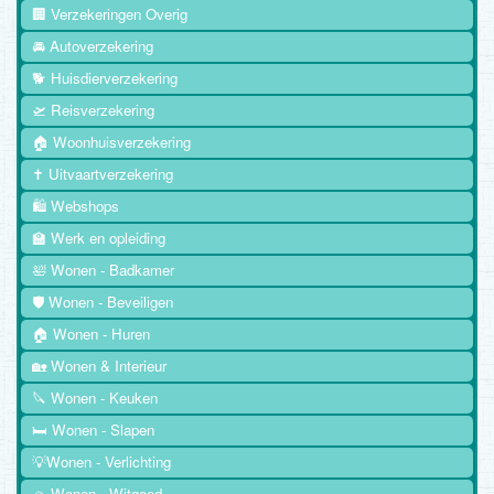
🏢 Verzekeringen Overig
🚘 Autoverzekering
🐕 Huisdierverzekering
🛫 Reisverzekering
🏠 Woonhuisverzekering
✝️ Uitvaartverzekering
🛍️ Webshops
🏫 Werk en opleiding
🛀 Wonen - Badkamer
🛡️ Wonen - Beveiligen
🏠 Wonen - Huren
🏡 Wonen & Interieur
🔪 Wonen - Keuken
🛏️ Wonen - Slapen
💡Wonen - Verlichting
🧺 Wonen - Witgoed