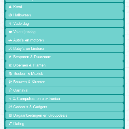
🎄 Kerst
🎃 Halloween
👨 Vaderdag
❤️ Valentijnsdag
🚗 Auto's en motoren
👶 Baby's en kinderen
🌟 Besparen & Duurzaam
🌼 Bloemen & Planten
📚 Boeken & Muziek
🛠️ Bouwen & Klussen
🎈 Carnaval
👨‍💻 Computers en elektronica
🎁 Cadeaus & Gadgets
📆 Dagaanbiedingen en Groupdeals
💕 Dating