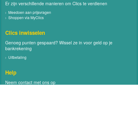
Er zijn verschillende manieren om Clics te verdienen
Meedoen aan prijsvragen
Shoppen via MyClics
Clics inwisselen
Genoeg punten gespaard? Wissel ze in voor geld op je
bankrekening
Uitbetaling
Help
Neem contact met ons op
Veelgestelde vragen
Contact
Volg MyClics
Volg MyClics via social media zoals Facebook en Twitter
Facebook
Twitter