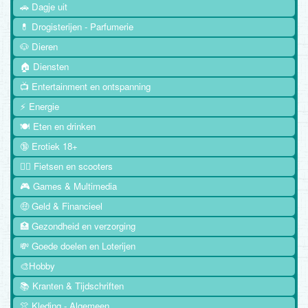
🚗 Dagje uit
💊 Drogisterijen - Parfumerie
🐶 Dieren
🏠 Diensten
📺 Entertainment en ontspanning
⚡ Energie
🍽️ Eten en drinken
🔞 Erotiek 18+
🚴‍♂️ Fietsen en scooters
🎮 Games & Multimedia
🤑 Geld & Financieel
🏥 Gezondheid en verzorging
💸 Goede doelen en Loterijen
🎨Hobby
📚 Kranten & Tijdschriften
👚 Kleding - Algemeen