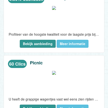
Profiteer van de hoogste kwaliteit voor de laagste prijs bij Lidl...
Bekijk aanbieding
Meer informatie
Picnic
60 Clics
U heeft de grappige wagentjes vast wel eens zien rijden of anders het buzzword Picnic vast wel eens gehoord op radio of televisie. Sinds 2015 is Picnic de online supermarkt die al haar boodschappen gratis thuisbezorgd. Uniek aan het concept is dat Picnic geen fysieke winkels heeft, hierdoor zeggen ze de laagste prijs te garanderen...