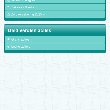
👔 Zakelijk - Kantoor
⚠️ Zorgverzekering 2025 ✅
Geld verdien acties
🆓 Gratis acties
👍 Leuke actie's