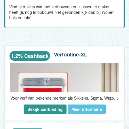
Vind hier alles wat met verbouwen en klussen te maken
heeft (is nog in opbouw) niet gevonden kijk dan bij Wonen
huis en tuin).
Verfonline-XL
1.2% Cashback
Voor verf van bekende merken als Sikkens, Sigma, Wijzonol en Veveo hoeft de klant vanaf nu het huis niet meer uit. Bij VerfonlineXL kopen klanten eenvoudig online verf van professionele kwaliteit én profiteren ze van verf aanbiedingen. Ze profiteren dus van het gemak van online en ze betalen ook nog eens minder...
Bekijk aanbieding
Meer informatie