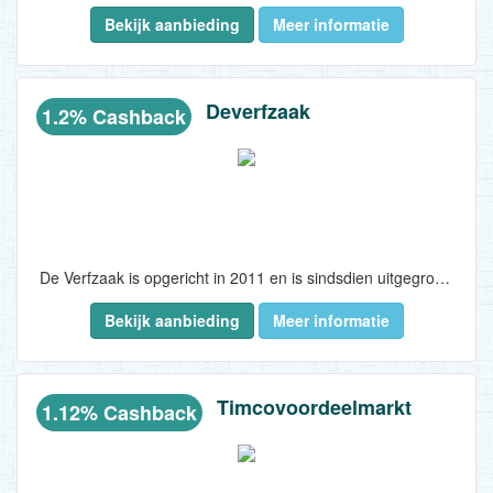
Bekijk aanbieding
Meer informatie
kwaliteitsproducten, gecombineerd met scherpe prijsstellingen door directe inkoop en partijverkoop...
Deverfzaak
1.2% Cashback
De Verfzaak is opgericht in 2011 en is sindsdien uitgegroeid tot een van de grootste verfzaken in Nederland. In 8 fysieke winkels en op Deverfzaak.nl kunnen consumenten bij specialisten terecht voor advies op het gebied van verf- of behangklus. Het brede assortiment van De Verfzaak bestaat uit producten die behoren tot de bekende verfmerken in Nederland. Doordat de meeste producten op voorraad zijn in het centrale magazijn, kan direct vanuit de voorraad worden geleverd. Hierdoor zijn de levertijden kort en hoeft de consument niet lang te wachten om aan de slag te gaan...
Bekijk aanbieding
Meer informatie
Timcovoordeelmarkt
1.12% Cashback