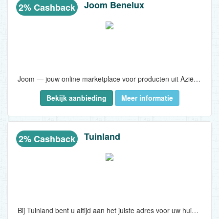
Joom Benelux
2% Cashback
Joom — jouw online marketplace voor producten uit Azië en Europa. Alles wat je zoekt en nog veel meer tegen de beste prijzen!..
Bekijk aanbieding
Meer informatie
Tuinland
2% Cashback
Bij Tuinland bent u altijd aan het juiste adres voor uw huis en tuin. U vindt hier alles; van binnen tot buiten,van klusmateriaal tot decoratie. Kortom: Tuinland is thuis in alles voor uw huis!..