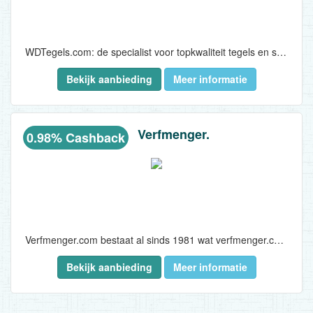
WDTegels.com: de specialist voor topkwaliteit tegels en sanitair
Bekijk aanbieding
Meer informatie
Welkom bij WDTegels.com, dé bestemming voor hoogwaardige tegels en sanitair in alle denkbare variaties en afmetingen...
Verfmenger.
0.98% Cashback
Verfmenger.com bestaat al sinds 1981 wat verfmenger.com de oprechte verfspecialisten maakt. Verfmenger.com heeft voor iedere klus in en rondom het huis de juiste producten van alle merken. ..
Bekijk aanbieding
Meer informatie