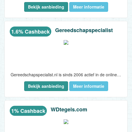
Bekijk aanbieding
Meer informatie
Gereedschapspecialist
1.6% Cashback
Gereedschapspecialist.nl is sinds 2006 actief in de online verkoop van gereedschap en aanverwante artikelen in met name Nederland en België. Ons assortiment is opgebouwd uit gereedschappen voor gebruik in huis, tuin én werkplaats. Geschikt voor zowel de (veeleisende) hobbyist als professional. Wij leveren voornamelijk uit eigen voorraad vanuit ons centrale magazijn in Oss. Daar is ook onze showroom gevestigd waar een groot gedeelte van ons assortiment beschikbaar is. Naast A-merken als Sonic Equipment, Stahlwille, RODAC International, FORCE en AIRPRESS, bieden wij gereedschap aan van bijvoorbeeld Brüder Mannesmann, Toolland, Hofftech, FERM en Stahlkaiser. Bovendien leveren wij alles voor de aanhangwagen: van verlichting tot neuswielen en van spatborden tot afdeknetten. Gereedschapspecialist.nl is lid van Stichting Webshop Keurmerk. De klant koopt bij ons veilig en vertrouwd...
Bekijk aanbieding
Meer informatie
WDtegels.com
1% Cashback