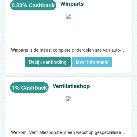
Winparts
0.53% Cashback
Winparts is de meest complete onderdelen site van auto-onderdelen voor de allerscherpste prijzen. Het leveringsprogramma omvat een breed scala aan originele en merk vervangende onderdelen zoals plaatwerk, verlichtingsdelen, bumpers, radiateurs, condensors, spiegels, katalysators enz...
Bekijk aanbieding
Meer informatie
Ventilatieshop
1% Cashback
Welkom. Ventilatieshop.be is een webshop gespecialiseerd in ventilatiesystemen. Denk hierbij aan ventilatierooster, ventilatoren & systemen voor kantoorgebouwen...