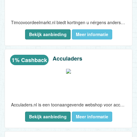
Timcovoordeelmarkt.nl biedt kortingen u nérgens anders tegenkomt voor een altijd variërend assortiment met de beste A-merken in elke productcategorie. Altijd met kortingen tot wel 90%...
Bekijk aanbieding
Meer informatie
Acculaders
1% Cashback
Acculaders.nl is een toonaangevende webshop voor acculaders, druppelladers, jumpstarters, laadkabels voor elektrische auto’s en meer. Het productaanbod van Acculaders.nl bestaat uit acculaders, druppelladers, jumpstarters, laadkabels voor elektrische auto’s, powerbanks en alle bijbehorende accessoires...
Bekijk aanbieding
Meer informatie