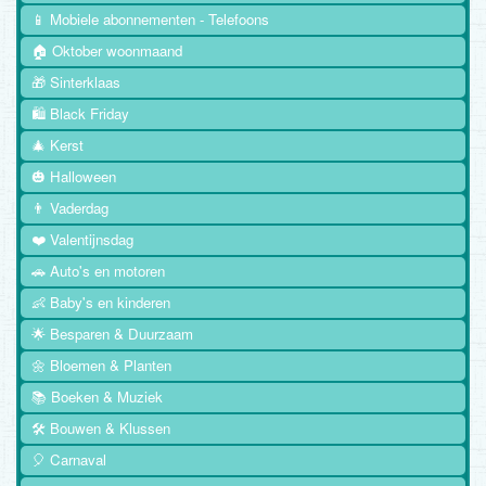
📱 Mobiele abonnementen - Telefoons
🏠 Oktober woonmaand
🎁 Sinterklaas
🛍️ Black Friday
🎄 Kerst
🎃 Halloween
👨 Vaderdag
❤️ Valentijnsdag
🚗 Auto's en motoren
👶 Baby's en kinderen
🌟 Besparen & Duurzaam
🌼 Bloemen & Planten
📚 Boeken & Muziek
🛠️ Bouwen & Klussen
🎈 Carnaval