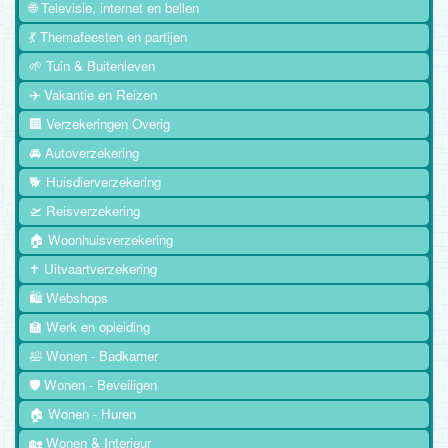
🌐 Televisie, internet en bellen
💃 Themafeesten en partijen
🌱 Tuin & Buitenleven
✈️ Vakantie en Reizen
🏢 Verzekeringen Overig
🚘 Autoverzekering
🐕 Huisdierverzekering
🛫 Reisverzekering
🏠 Woonhuisverzekering
✝️ Uitvaartverzekering
🛍️ Webshops
🏫 Werk en opleiding
🛀 Wonen - Badkamer
🛡️ Wonen - Beveiligen
🏠 Wonen - Huren
🏡 Wonen & Interieur