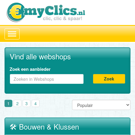
Toggle
navigation
Vind alle webshops
Zoek een aanbieder
Zoek
1
2
3
4
🛠️ Bouwen & Klussen