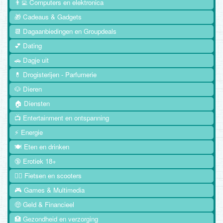
👨‍💻 Computers en elektronica
🎁 Cadeaus & Gadgets
📆 Dagaanbiedingen en Groupdeals
💕 Dating
🚗 Dagje uit
💊 Drogisterijen - Parfumerie
🐶 Dieren
🏠 Diensten
📺 Entertainment en ontspanning
⚡ Energie
🍽️ Eten en drinken
🔞 Erotiek 18+
🚴‍♂️ Fietsen en scooters
🎮 Games & Multimedia
🤑 Geld & Financieel
🏥 Gezondheid en verzorging