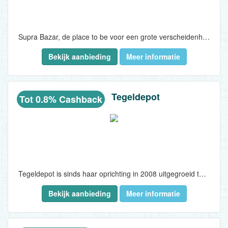
Supra Bazar, de place to be voor een grote verscheidenheid aan producten. Bij Suprabazar vindt u een grote verscheidenheid aan producten : tuingerief, meubels, kledij, elektronica en sportgerief en nog zo veel meer. Neem gerust je tijd tijdens het shoppen en ontdek ons assortiment...
Bekijk aanbieding
Meer informatie
Tegeldepot
Tot 0.8% Cashback
Tegeldepot is sinds haar oprichting in 2008 uitgegroeid tot de grootste tegel- & sanitair outlet in Nederland. Met een zeer uitgebreid assortiment met onder meer wastafels, douches, tegels en badkamermeubels vindt men hier alles voor in de badkamer of de toiletruimte...
Bekijk aanbieding
Meer informatie