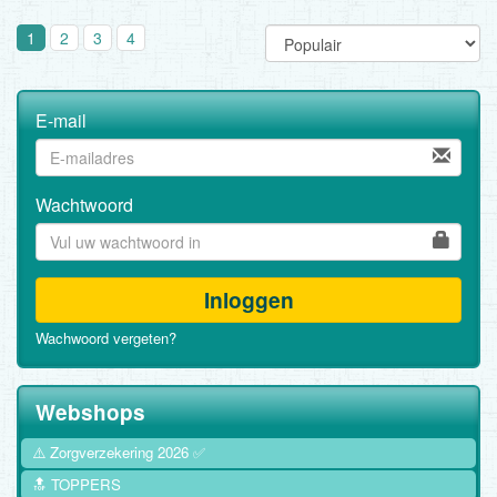
1
2
3
4
E-mail
Wachtwoord
Inloggen
Wachwoord vergeten?
Webshops
⚠️ Zorgverzekering 2026 ✅
🔝 TOPPERS