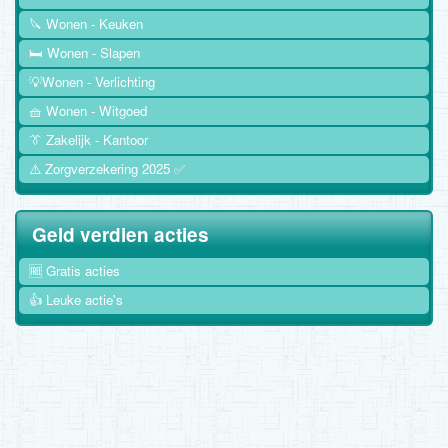
🔪 Wonen - Keuken
🛏️ Wonen - Slapen
💡Wonen - Verlichting
🧺 Wonen - Witgoed
👔 Zakelijk - Kantoor
⚠️ Zorgverzekering 2025 ✅
Geld verdien acties
🆓 Gratis acties
👍 Leuke actie's