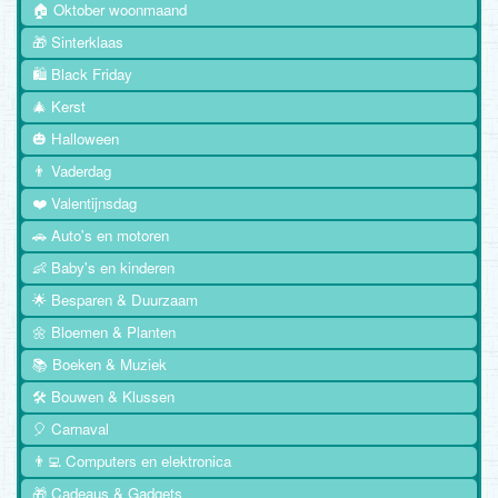
🏠 Oktober woonmaand
🎁 Sinterklaas
🛍️ Black Friday
🎄 Kerst
🎃 Halloween
👨 Vaderdag
❤️ Valentijnsdag
🚗 Auto's en motoren
👶 Baby's en kinderen
🌟 Besparen & Duurzaam
🌼 Bloemen & Planten
📚 Boeken & Muziek
🛠️ Bouwen & Klussen
🎈 Carnaval
👨‍💻 Computers en elektronica
🎁 Cadeaus & Gadgets