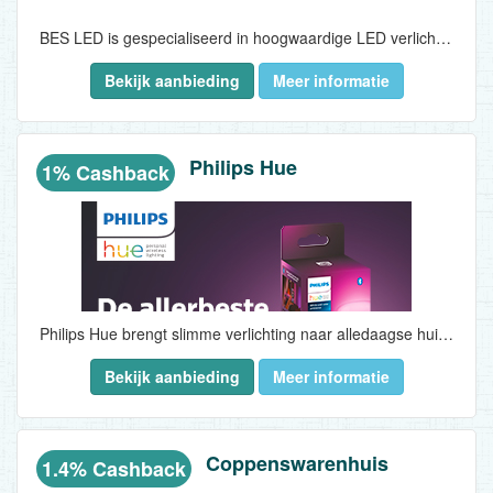
BES LED is gespecialiseerd in hoogwaardige LED verlichting voor zowel bedrijven als particulieren. Bij BES LED bent u aan het juiste adres voor LED-verlichting voor elk interieur en persoonlijke smaak. Hieronder de voordelen op een rijtje..
Bekijk aanbieding
Meer informatie
Philips Hue
1% Cashback
Philips Hue brengt slimme verlichting naar alledaagse huizen, zodat iedereen speciale momenten kan creëren en kan automatiseren met licht...
Bekijk aanbieding
Meer informatie
Coppenswarenhuis
1.4% Cashback