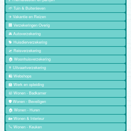
🌱 Tuin & Buitenleven
✈️ Vakantie en Reizen
🏢 Verzekeringen Overig
🚘 Autoverzekering
🐕 Huisdierverzekering
🛫 Reisverzekering
🏠 Woonhuisverzekering
✝️ Uitvaartverzekering
🛍️ Webshops
🏫 Werk en opleiding
🛀 Wonen - Badkamer
🛡️ Wonen - Beveiligen
🏠 Wonen - Huren
🏡 Wonen & Interieur
🔪 Wonen - Keuken