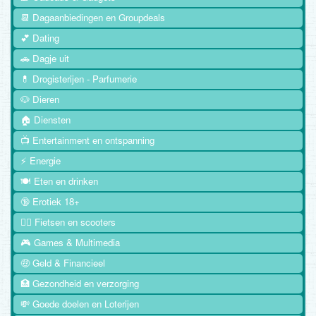
📆 Dagaanbiedingen en Groupdeals
💕 Dating
🚗 Dagje uit
💊 Drogisterijen - Parfumerie
🐶 Dieren
🏠 Diensten
📺 Entertainment en ontspanning
⚡ Energie
🍽️ Eten en drinken
🔞 Erotiek 18+
🚴‍♂️ Fietsen en scooters
🎮 Games & Multimedia
🤑 Geld & Financieel
🏥 Gezondheid en verzorging
💸 Goede doelen en Loterijen