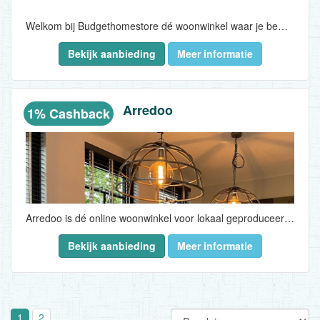
Welkom bij Budgethomestore dé woonwinkel waar je bewust betaalbaar winkelt als je jouw woonkamer, slaapkamer of eetkamer opnieuw wilt inrichten. Of het nu gaat om een nieuw bankstel, eettafel, boxspring of een relaxfauteuil. Voor iedere smaak vind je in onze woonwinkels wat wils en zeker zo belangrijk: ook voor ieders budget!..
Bekijk aanbieding
Meer informatie
Arredoo
1% Cashback
Arredoo is dé online woonwinkel voor lokaal geproduceerde kwaliteits- en design meubelen. Met liefde voor kwaliteit en verantwoorde productie inspireren wij onze klanten met stijlvolle meubelen van meubelmakers en meubelmerken uit heel de Benelux...
Bekijk aanbieding
Meer informatie
1
2