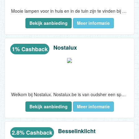
Mooie lampen voor in huis en in de tuin zijn te vinden bij Lightdepot.nl!..
Bekijk aanbieding
Meer informatie
Nostalux
1% Cashback
Welkom bij Nostalux. Nostalux.be is van oudsher een specialist in Klassieke & Oudhollandse buitenverlichting, brievenbussen, zonnewijzers en raam & deur roosters. Het grootse deel van de producten welke Nostalux verkoopt worden nog met de hand vervaardigd. De afgelopen jaren is de collectie ook uitgebreid met een modernere look en blijft Nostalux.nl hun collectie uitbreiden met kwalitatief hoogwaardige producten op gebied van verlichting, tuin & decoratie...
Bekijk aanbieding
Meer informatie
Besselinklicht
2.8% Cashback