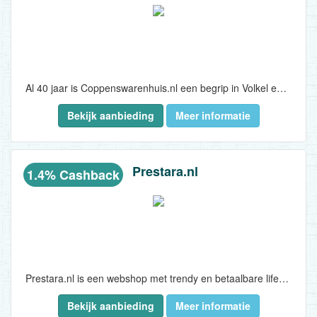
Al 40 jaar is Coppenswarenhuis.nl een begrip in Volkel en de wijde omgeving. Dankzij goede service en klantvriendelijkheid heeft Coppenswarenhuis.nl schare trouwe klanten. Doordat Coppenswarenhuis.nl rechtstreeks inkoopt, kunnen de prijzen laag gehouden worden. Coppens is zowel online als offline zeer succesvol...
Bekijk aanbieding
Meer informatie
Prestara.nl
1.4% Cashback
Prestara.nl is een webshop met trendy en betaalbare lifestyleproducten, waaronder oplaadbare tafellampen, schoonmaakgadgets, sportaccessoires en meer...
Bekijk aanbieding
Meer informatie