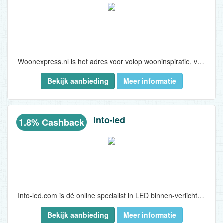
Woonexpress.nl is het adres voor volop wooninspiratie, verrassend betaalbare prijzen én een super grote collectie direct uit voorraad leverbare meubelen en woonaccessoires.
Bekijk aanbieding
Meer informatie
Met maar liefst 9 woonwinkels verspreid over Nederland is er altijd wel een Woonexpress.nl in de buurt. De bezoekers wanen zich niet alleen in een wereld vol inspiratie waar de laatste woontrends worden ontdekt, maar ontvangen ook altijd persoonlijk- en vakkundig advies van meubelexperts...
Into-led
1.8% Cashback
Into-led.com is dé online specialist in LED binnen-verlichting, LED buitenverlichting, LED- horeca & retailverlichting, LED spots, LED lampen en LED toebehoren van hoge kwaliteit voor een scherpe prijs!
Bekijk aanbieding
Meer informatie
Uiteraard kunt u bij Into-led.com ook terecht voor een gedegen advies, zodat u altijd de juiste beslissing maakt voor uw nieuwe LED verlichting...