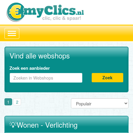
Toggle
navigation
Vind alle webshops
Zoek een aanbieder
Zoek
1
2
💡Wonen - Verlichting