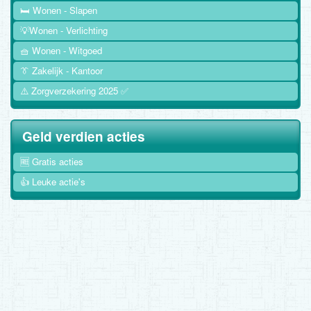
🛏️ Wonen - Slapen
💡Wonen - Verlichting
🧺 Wonen - Witgoed
👔 Zakelijk - Kantoor
⚠️ Zorgverzekering 2025 ✅
Geld verdien acties
🆓 Gratis acties
👍 Leuke actie's