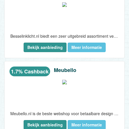
Besselinklicht.nl biedt een zeer uitgebreid assortiment verrassende, trendy lampen voor in elke ruimte in huis. Consumenten kunnen kiezen uit hanglampen, wandlampen, vloerlampen, plafondlampen, tafellampen, bureaulampen, booglampen, kroonluchters, inbouwspots, opbouwspots en (filament) lichtbronnen van uitstekende kwaliteit tegen de laagste prijs! Verbouwing, verhuizing, woonmetamorfose, renovatie, decoratie: bij Besselinklicht.nl is verlichting om een unieke woonsfeer te creëren snel, overzichtelijk en veilig te bestellen, waarbij achteraf betalen mogelijk is...
Bekijk aanbieding
Meer informatie
Meubello
1.7% Cashback
Meubello.nl is de beste webshop voor betaalbare design meubels met de beste service. Alle producten die de consument vindt zijn design en passen in een interieur waar design de maatstaf is. Meubello houdt haar assortiment altijd up to date en volgt de nieuwste trends...
Bekijk aanbieding
Meer informatie