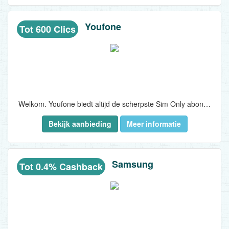
Youfone
Tot 600 Clics
Welkom. Youfone biedt altijd de scherpste Sim Only abonnementen via het betrouwbare KPN-netwerk en met downloadsnelheden tot 256 Mbit/s. Er is een brede keuzemogelijkheid voor verschillende bel/sms en databundels. Zo is er voor elke mobiele telefoongebruiker een passend Sim Only abonnement af te sluiten. De bundels zijn zowel in Nederland als in de EU geldig. Bellen/sms’en en internetbundels zijn beschikbaar als abonnementen van 1 jaar, 2 jaar of als maandabonnement...
Bekijk aanbieding
Meer informatie
Samsung
Tot 0.4% Cashback