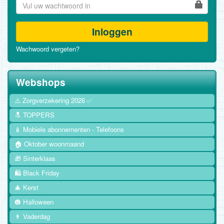
Inloggen
Wachwoord vergeten?
Webshops
⚠️ Zorgverzekering 2026 ✅
🔝 TOPPERS
📱 Mobiele abonnementen - Telefoons
🏠 Oktober woonmaand
🎁 Sinterklaas
🛍️ Black Friday
🎄 Kerst
🎃 Halloween
👨 Vaderdag