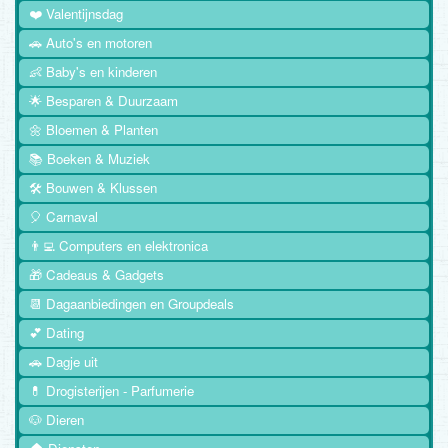
❤️ Valentijnsdag
🚗 Auto's en motoren
👶 Baby's en kinderen
🌟 Besparen & Duurzaam
🌼 Bloemen & Planten
📚 Boeken & Muziek
🛠️ Bouwen & Klussen
🎈 Carnaval
👨‍💻 Computers en elektronica
🎁 Cadeaus & Gadgets
📆 Dagaanbiedingen en Groupdeals
💕 Dating
🚗 Dagje uit
💊 Drogisterijen - Parfumerie
🐶 Dieren