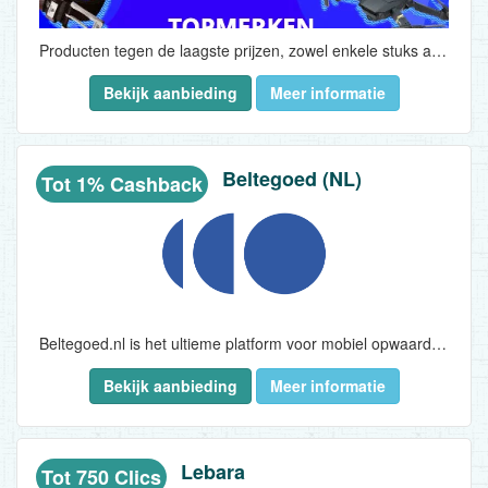
Producten tegen de laagste prijzen, zowel enkele stuks als partijen, bulk bestellingen...
Bekijk aanbieding
Meer informatie
Beltegoed (NL)
Tot 1% Cashback
Beltegoed.nl is het ultieme platform voor mobiel opwaarderen, digitale cadeaubonnen en prepaidkaarten opwaarderen in Nederland. Wij maken het kopen van prepaidproducten eenvoudiger dan ooit. Betaalmogelijkheden zijn onder meer de belangrijkste creditcards, digitale portemonnees zoals Apple Pay en PayPal, en andere online betaalmethoden zoals iDEAL...
Bekijk aanbieding
Meer informatie
Lebara
Tot 750 Clics