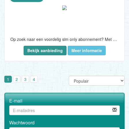
Op zoek naar een voordelig sim only abonnement? Met Lebara bel je slim én voordelig!..
Bekijk aanbieding
Meer informatie
1
2
3
4
E-mail
Wachtwoord