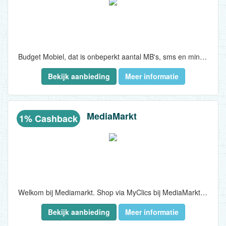
Budget Mobiel, dat is onbeperkt aantal MB's, sms en minuten in Nederland voor een vast bedrag per maand. Alles is in de prijs inbegrepen waardoor je dus nooit over je bundel heen kunt en voor hoge kosten komt te staan. Robin Mobile maakt hiervoor gebruik van het telefoonnetwerk van KPN. Budget Mobiel was voorheen bekend als Robin Mobile en valt onder Budget Thuis...
Bekijk aanbieding
Meer informatie
MediaMarkt
1% Cashback
Welkom bij Mediamarkt. Shop via MyClics bij MediaMarkt en ontvang 1% terug in je saldo!..
Bekijk aanbieding
Meer informatie