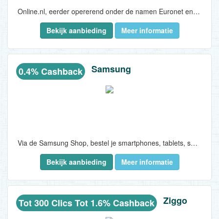
Online.nl, eerder opererend onder de namen Euronet en Wanadoo, is de uitdager bij de internet service providers (t.o.v. KPN en Ziggo). Online.nl maakt gebruik van het betrouwbare KPN netwerk en bieden 100% installatiegarantie bij een abonnement met een TV abonnement. Zij bieden de ‘Compleetste pakket voor de beste prijs’ ten opzichte van de concurrenten hebben zij alle interactieve mogelijkheden standaard in het TV pakket...
Bekijk aanbieding
Meer informatie
Samsung
0.4% Cashback
Via de Samsung Shop, bestel je smartphones, tablets, smartwatches, gears, televisies, wasmachines, drogers en nog veel meer direct bij Samsung zelf. De bezorging is altijd gratis en wanneer voor 20:300 uur ’s besteld is, worden de producten de volgende dag geleverd. Bovendien worden grotere goederen zoals televisies en wasmachines gratis geinstalleerd...
Bekijk aanbieding
Meer informatie
Ziggo
Tot 300 Clics Tot 1.6% Cashback