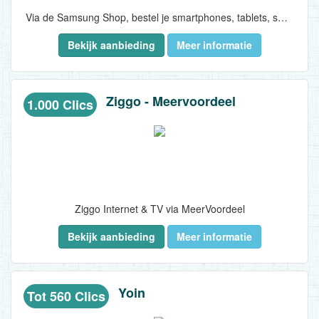
Via de Samsung Shop, bestel je smartphones, tablets, smartwatches, gears, televisies, wasmachines, drogers en nog veel meer direct bij Samsung zelf. De bezorging is altijd gratis en wanneer voor 20:30 uur ’savonds besteld is, worden de producten de volgende dag geleverd. Bovendien worden grotere goederen zoals televisies en wasmachines gratis geinstalleerd...
Bekijk aanbieding
Meer informatie
Ziggo - Meervoordeel
1.000 Clics
Ziggo Internet & TV via MeerVoordeel
Bekijk aanbieding
Meer informatie
Ben je op zoek naar een nieuw Ziggo Internet & TV pakket of maak je al gebruik van Ziggo televisie en/of bellen en wil je ook internet van Ziggo? Kies een Ziggo Internet & TV pakket dat het beste bij jou past, volg bovenstaande 3 stappen op om je pakket bij Ziggo af te sluiten en geniet van een cadeau naar keuze met een waarde tot €699,-. Met de Internet & TV pakketten van Ziggo zit je altijd goed!..
Yoin
Tot 560 Clics