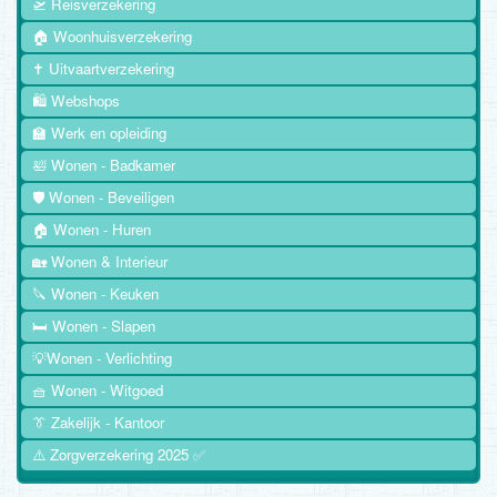
🛫 Reisverzekering
🏠 Woonhuisverzekering
✝️ Uitvaartverzekering
🛍️ Webshops
🏫 Werk en opleiding
🛀 Wonen - Badkamer
🛡️ Wonen - Beveiligen
🏠 Wonen - Huren
🏡 Wonen & Interieur
🔪 Wonen - Keuken
🛏️ Wonen - Slapen
💡Wonen - Verlichting
🧺 Wonen - Witgoed
👔 Zakelijk - Kantoor
⚠️ Zorgverzekering 2025 ✅