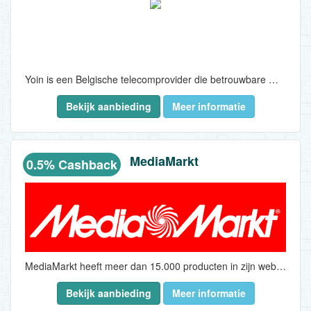
Yoin is een Belgische telecomprovider die betrouwbare mobiele en thuisinternetdiensten levert via het premium Proximus-netwerk, dat bekendstaat om zijn snelle en stabiele connectiviteit. Yoin richt zich op een breed publiek en biedt aanpasbare mobiele abonnementen waarmee gebruikers data-, bel- en sms-opties kunnen afstemmen op uiteenlopende behoeften, aangevuld met thuisoplossingen voor internet die zorgen voor consistente prestaties en kostenbeheersing via een intuïtief online platform...
Bekijk aanbieding
Meer informatie
MediaMarkt
0.5% Cashback
MediaMarkt heeft meer dan 15.000 producten in zijn webshop en het aantal stijgt nog dagelijks...
Bekijk aanbieding
Meer informatie