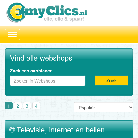
Toggle
navigation
Vind alle webshops
Zoek een aanbieder
Zoek
1
2
3
4
🌐 Televisie, internet en bellen