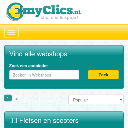
Toggle
navigation
Vind alle webshops
Zoek een aanbieder
Zoek
1
2
🚴‍♂️ Fietsen en scooters