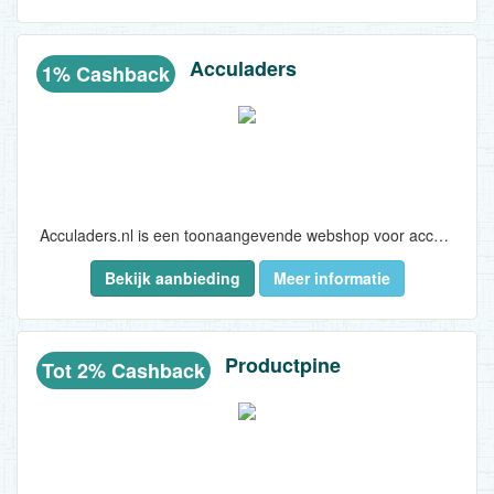
Acculaders
1% Cashback
Acculaders.nl is een toonaangevende webshop voor acculaders, druppelladers, jumpstarters, laadkabels voor elektrische auto’s en meer. Het productaanbod van Acculaders.nl bestaat uit acculaders, druppelladers, jumpstarters, laadkabels voor elektrische auto’s, powerbanks en alle bijbehorende accessoires...
Bekijk aanbieding
Meer informatie
Productpine
Tot 2% Cashback