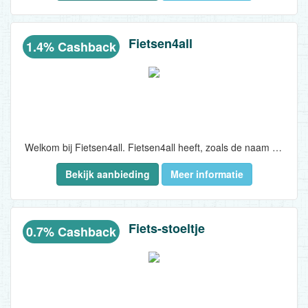
Fietsen4all
1.4% Cashback
Welkom bij Fietsen4all. Fietsen4all heeft, zoals de naam het misschien wel doet vermoeden, fietsen voor iedereen! Fietsen4all heeft een ruim assortiment aan fietsen in verschillende soorten en maten. Daarnaast heeft Fietsen4all een diverse outlet fietsen; dit zijn nieuwe fietsen met een beetje lakschade. Op deze fietsen ontvangen klanten altijd minimaal 10% korting!..
Bekijk aanbieding
Meer informatie
Fiets-stoeltje
0.7% Cashback