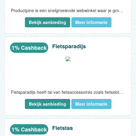
Productpine is een snelgroeiende webwinkel waar je groener shopt zonder meer te betalen. De Amsterdamse startup is een online marktplaats voor lokale en Europese merken met een sterke focus op home & living-producten. Productpine maakt hier geen gebruik van dure tussenpartijen: je shopt via het platform namelijk direct bij het merk. En nog mooier:..
Bekijk aanbieding
Meer informatie
Fietsparadijs
1% Cashback
Fietsparadijs heeft tal van fietsaccessoires zoals fietssloten, fietstassen, fietsmanden, fietskratten, fietsstoeltjes, fietshelmen, kinderfietshelmen en bijbehorende onderdelen en overige accessoires, ook voor de kinderfiets. Fietsparadijs verkoopt de betere fietsaccessoires, tegen concurrerende prijzen...
Bekijk aanbieding
Meer informatie
Fietstas
1% Cashback