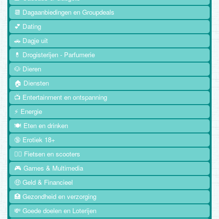
📆 Dagaanbiedingen en Groupdeals
💕 Dating
🚗 Dagje uit
💊 Drogisterijen - Parfumerie
🐶 Dieren
🏠 Diensten
📺 Entertainment en ontspanning
⚡ Energie
🍽️ Eten en drinken
🔞 Erotiek 18+
🚴‍♂️ Fietsen en scooters
🎮 Games & Multimedia
🤑 Geld & Financieel
🏥 Gezondheid en verzorging
💸 Goede doelen en Loterijen