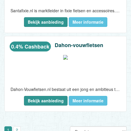
Santafixie.nl is marktleider in fixie fietsen en accessoires. Deze coole fietsen in hippe kleuren veroveren in hoog tempo de Nederlandse steden. Fixies, ook wel fixed gear fietsen genoemd, komen van oorsprong uit Amerika waar ze gebruikt worden door de fiets couriers in New York...
Bekijk aanbieding
Meer informatie
Dahon-vouwfietsen
0.4% Cashback
Dahon-Vouwfietsen.nl bestaat uit een jong en ambitieus team met een passie voor fietsen, fietsstoeltjes en fietsonderdelen. Totaal met meer dan 15 jaar ervaring in de fietsen branche. Hierdoor kan de team de consument goed adviseren door middel van de informatie die beschikbaar is op de site. Dahon wordt al 30 jaar gemaakt en 95% van alle vouwfietsen wereldwijd rekenen op baanbrekende Dahon technologie...
Bekijk aanbieding
Meer informatie
1
2