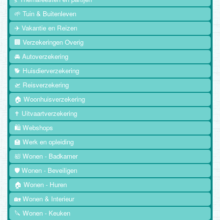
🌱 Tuin & Buitenleven
✈️ Vakantie en Reizen
🏢 Verzekeringen Overig
🚘 Autoverzekering
🐕 Huisdierverzekering
🛫 Reisverzekering
🏠 Woonhuisverzekering
✝️ Uitvaartverzekering
🛍️ Webshops
🏫 Werk en opleiding
🛀 Wonen - Badkamer
🛡️ Wonen - Beveiligen
🏠 Wonen - Huren
🏡 Wonen & Interieur
🔪 Wonen - Keuken