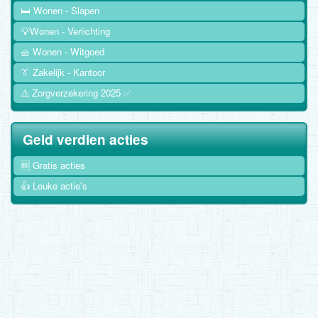
🛏️ Wonen - Slapen
💡Wonen - Verlichting
🧺 Wonen - Witgoed
👔 Zakelijk - Kantoor
⚠️ Zorgverzekering 2025 ✅
Geld verdien acties
🆓 Gratis acties
👍 Leuke actie's