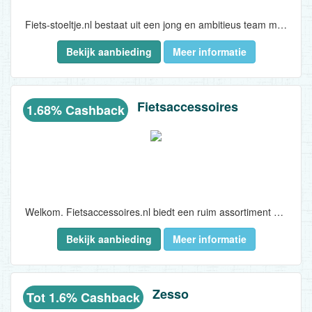
Fiets-stoeltje.nl bestaat uit een jong en ambitieus team met een passie voor fietsen, fietsstoeltjes en fietsonderdelen. Totaal met meer dan 20 jaar ervaring in de fietsen branche...
Bekijk aanbieding
Meer informatie
Fietsaccessoires
1.68% Cashback
Welkom. Fietsaccessoires.nl biedt een ruim assortiment aan fietsaccessoires. Met ruim 70.000 artikelen in het assortiment, is de kans groot dat Fietsaccessoires.nl heeft wat u zoekt. Fietsaccessoires.nl werkt met de grootste leveranciers van Nederland samen, als het product bij hen niet leverbaar is, dan is het vrijwel zeker nergens anders beschikbaar. ..
Bekijk aanbieding
Meer informatie
Zesso
Tot 1.6% Cashback