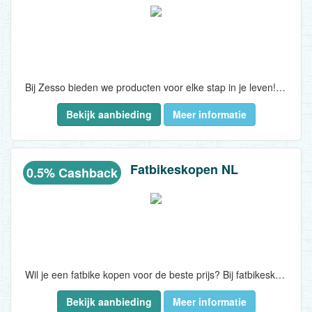
Bij Zesso bieden we producten voor elke stap in je leven! Creëer mooie en onvergetelijke momenten met trendy en budgetvriendelijke items...
Bekijk aanbieding
Meer informatie
Fatbikeskopen NL
0.5% Cashback
Wil je een fatbike kopen voor de beste prijs? Bij fatbikeskopen.nl ben je altijd op het juiste adres voor jouw fatbike. Wij hebben een breed assortiment aan fatbike modellen om aan al je fatbike behoeften te voldoen. Wij hebben onder andere meerdere OUXI..
Bekijk aanbieding
Meer informatie