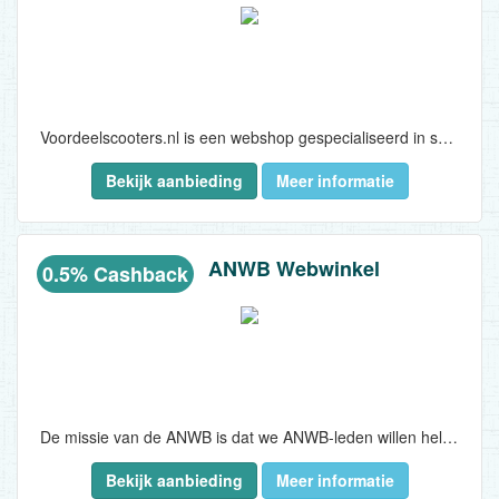
Voordeelscooters.nl is een webshop gespecialiseerd in scooters, klimaatbewuste elektrische scooters, scootmobielen en bijbehorende onderdelen en accessoires. Denk hierbij aan sierdelen, koffers, zadels, zadelhoezen, helmen, sloten en windschermen. Ook omvat het assortiment Het zeer brede aanbod maakt van Voordeelscooters.nl hét adres voor scooterrijders...
Bekijk aanbieding
Meer informatie
ANWB Webwinkel
0.5% Cashback
De missie van de ANWB is dat we ANWB-leden willen helpen om in vrijheid en met plezier onderweg te zijn. Dat doen we met diverse producten, diensten, maatschappelijke activiteiten...
Bekijk aanbieding
Meer informatie