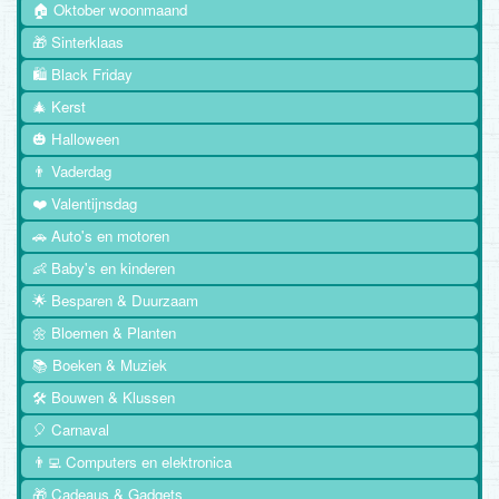
🏠 Oktober woonmaand
🎁 Sinterklaas
🛍️ Black Friday
🎄 Kerst
🎃 Halloween
👨 Vaderdag
❤️ Valentijnsdag
🚗 Auto's en motoren
👶 Baby's en kinderen
🌟 Besparen & Duurzaam
🌼 Bloemen & Planten
📚 Boeken & Muziek
🛠️ Bouwen & Klussen
🎈 Carnaval
👨‍💻 Computers en elektronica
🎁 Cadeaus & Gadgets