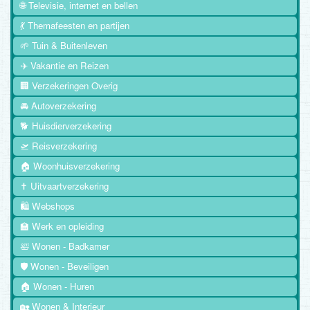
🌐 Televisie, internet en bellen
💃 Themafeesten en partijen
🌱 Tuin & Buitenleven
✈️ Vakantie en Reizen
🏢 Verzekeringen Overig
🚘 Autoverzekering
🐕 Huisdierverzekering
🛫 Reisverzekering
🏠 Woonhuisverzekering
✝️ Uitvaartverzekering
🛍️ Webshops
🏫 Werk en opleiding
🛀 Wonen - Badkamer
🛡️ Wonen - Beveiligen
🏠 Wonen - Huren
🏡 Wonen & Interieur