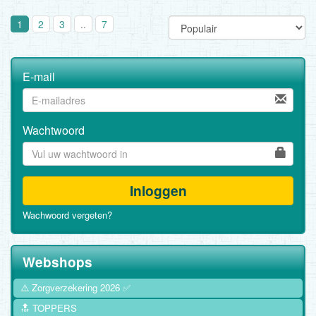
1
2
3
..
7
E-mail
Wachtwoord
Inloggen
Wachwoord vergeten?
Webshops
⚠️ Zorgverzekering 2026 ✅
🔝 TOPPERS