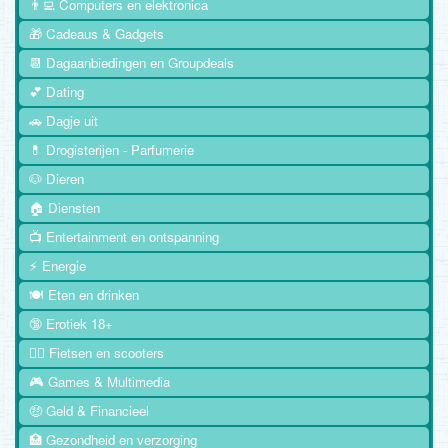
👨‍💻 Computers en elektronica
🎁 Cadeaus & Gadgets
📆 Dagaanbiedingen en Groupdeals
💕 Dating
🚗 Dagje uit
💊 Drogisterijen - Parfumerie
🐶 Dieren
🏠 Diensten
📺 Entertainment en ontspanning
⚡ Energie
🍽️ Eten en drinken
🔞 Erotiek 18+
🚴‍♂️ Fietsen en scooters
🎮 Games & Multimedia
🤑 Geld & Financieel
🏥 Gezondheid en verzorging