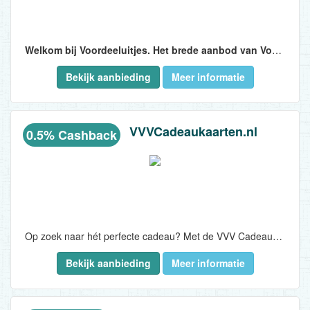
Welkom bij Voordeeluitjes. Het brede aanbod van Voordeeluitjes.nl
Bekijk aanbieding
Meer informatie
Naast samenwerkingen met de leukste unieke en kleinschalige hotels van Nederland, Duitsland en België werkt Voordeeluitjes.nl ook samen met grote ketens als Van der Valk Hotels, Bildenberg, Amrath Hotels, Bastion Hotels, Postillon en NH Hotels. Het aanbod aan vakantieparken bestaat onder meer uit de mooiste EuroParcs, Droomparken, Landal Greenparks, Oostappen, Topparken en Roompot Vakantieparken...
VVVCadeaukaarten.nl
0.5% Cashback
Op zoek naar hét perfecte cadeau? Met de VVV Cadeaukaart geef je een wereld aan cadeaus en oneindig veel belevenissen. Van woonwinkel tot wellness en van speelgoed tot pretpark!..
Bekijk aanbieding
Meer informatie