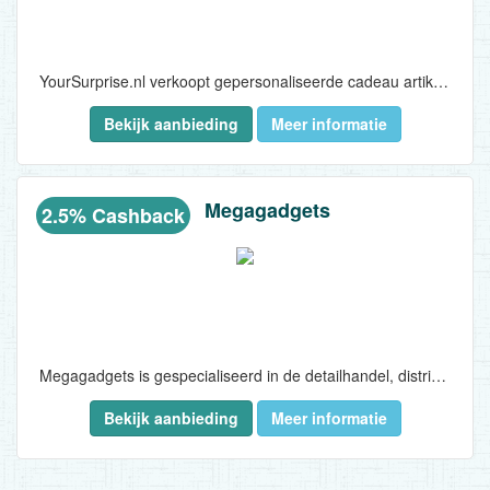
YourSurprise.nl verkoopt gepersonaliseerde cadeau artikelen via de website www.yoursurprise.nl en wordt gekenmerkt door originaliteit en onderscheidendheid van de verschillende cadeaus die heel eenvoudig te personaliseren met een eigen foto en persoonlijke tekst zijn...
Bekijk aanbieding
Meer informatie
Megagadgets
2.5% Cashback
Megagadgets is gespecialiseerd in de detailhandel, distributie en verkoop van gadgets en andere nieuwe producten. We zijn altijd op zoek naar de nieuwste, leukste, gekste en mafste gadgets en cadeaus.
Bekijk aanbieding
Meer informatie
Om deze producten te vinden reizen wij de hele wereld af. Voor degene die het nog niet wisten, gadgets zijn leuke hebbedingen uit elke prijsklasse. Erg leuk om voor jezelf te kopen, maar ook om kado te doen aan vrienden of familie!..