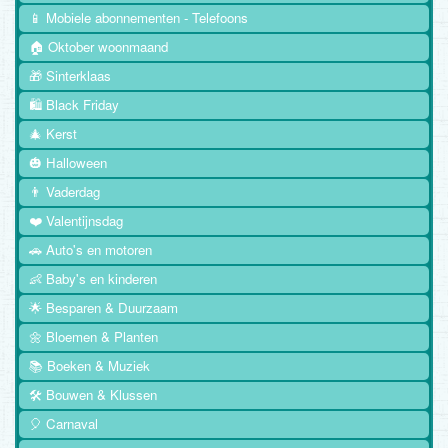
📱 Mobiele abonnementen - Telefoons
🏠 Oktober woonmaand
🎁 Sinterklaas
🛍️ Black Friday
🎄 Kerst
🎃 Halloween
👨 Vaderdag
❤️ Valentijnsdag
🚗 Auto's en motoren
👶 Baby's en kinderen
🌟 Besparen & Duurzaam
🌼 Bloemen & Planten
📚 Boeken & Muziek
🛠️ Bouwen & Klussen
🎈 Carnaval