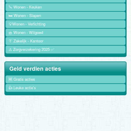
🔪 Wonen - Keuken
🛏️ Wonen - Slapen
💡Wonen - Verlichting
🧺 Wonen - Witgoed
👔 Zakelijk - Kantoor
⚠️ Zorgverzekering 2025 ✅
Geld verdien acties
🆓 Gratis acties
👍 Leuke actie's