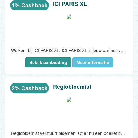
ICI PARIS XL
1% Cashback
Welkom bij ICI PARIS XL. ICI PARIS XL is jouw partner voor parfum, huidverzorging en make-up. Dé nr. 1 beauty expert van België. Bijna 51 jaar lang rolt ICI PARIS XL dagelijks de roze loper uit voor zijn klanten. Iedereen is mooi, dat weten we bij ICI PARIS XL wel zeker. We helpen je graag om je nog mooier te doen voelen dan je nu al bent. Durf jezelf te zijn, voor 100%...
Bekijk aanbieding
Meer informatie
Regiobloemist
2% Cashback
Regiobloemist verstuurt bloemen. Of er nu een boeket besteld wordt voor een adres in Amsterdam of Utrecht, dat maakt bij Regiobloemist niet uit.