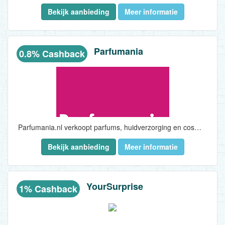
Bekijk aanbieding
Meer informatie
Regiobloemist garandeerd altijd verse bloemen met 7 dagen versgarantie voor iedere gelegenheid en iedere locatie. De beste kwaliteit voor de beste prijs...
Parfumania
0.8% Cashback
Parfumania.nl verkoopt parfums, huidverzorging en cosmetica van vrijwel alle bekende A-merken. In ons assortiment vind je topmerken zoals Hugo Boss, Dolce & Gabbana, Van Gils, Gucci en Zadig & Voltaire. Daarnaast voeren wij een aantal niche-lijnen waaronder Benamôr, Castelbel, Ortigia en Compagnie de Provence. Met deze producten onderscheiden wij ons van de mainstream parfumerieën. Verder verkopen wij interessante aanvullende artikelen zoals toilettassen, geurstokjes, handdoeken, wekkers en tassen. Voor kinderen hebben we leuke producten van o.a. Paw Patrol, Spiderman en Minnie Mouse. Aantrekkelijk voor de feestdagen of om gewoon cadeau te geven. Parfumania staat al 15 jaar bekend om zijn snelle levering en top klantenservice. En dit alles natuurlijk tegen een aantrekkelijke prijs...
Bekijk aanbieding
Meer informatie
YourSurprise
1% Cashback