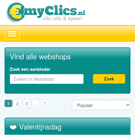
Toggle
navigation
Vind alle webshops
Zoek een aanbieder
Zoek
1
2
3
..
7
❤️ Valentijnsdag