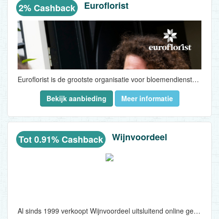
Euroflorist
2% Cashback
Euroflorist is de grootste organisatie voor bloemendiensten in Europa en is baanbrekend op het internet als het gaat om de verkoop van bloemen...
Bekijk aanbieding
Meer informatie
Wijnvoordeel
Tot 0.91% Cashback
Al sinds 1999 verkoopt Wijnvoordeel uitsluitend online gerenommeerde wijnen voor een spectaculair lage prijs. Al jaren genieten vele wijnliefhebbers van de fantastische wijnselectie. Wijnvoordeel.nl beschikt over een enorm assortiment van 350 wijnen afkomstig uit alle toonaangevende wijngebieden over de hele wereld...