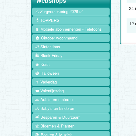
Webshops
24
⚠️ Zorgverzekering 2026 ✅
🔝 TOPPERS
12
📱 Mobiele abonnementen - Telefoons
🏠 Oktober woonmaand
🎁 Sinterklaas
🛍️ Black Friday
🎄 Kerst
🎃 Halloween
👨 Vaderdag
❤️ Valentijnsdag
🚗 Auto's en motoren
👶 Baby's en kinderen
🌟 Besparen & Duurzaam
🌼 Bloemen & Planten
📚 Boeken & Muziek