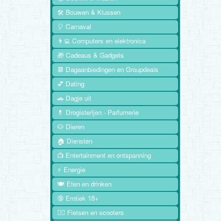
🛠️ Bouwen & Klussen
🎈 Carnaval
👨‍💻 Computers en elektronica
🎁 Cadeaus & Gadgets
📆 Dagaanbiedingen en Groupdeals
💕 Dating
🚗 Dagje uit
💊 Drogisterijen - Parfumerie
🐶 Dieren
🏠 Diensten
📺 Entertainment en ontspanning
⚡ Energie
🍽️ Eten en drinken
🔞 Erotiek 18+
🚴‍♂️ Fietsen en scooters