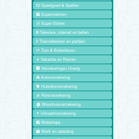
🎲 Speelgoed & Spellen
🛍️ Supermarkten
🛒 Super Stores
🌐 Televisie, internet en bellen
💃 Themafeesten en partijen
🌱 Tuin & Buitenleven
✈️ Vakantie en Reizen
🏢 Verzekeringen Overig
🚘 Autoverzekering
🐕 Huisdierverzekering
🛫 Reisverzekering
🏠 Woonhuisverzekering
✝️ Uitvaartverzekering
🛍️ Webshops
🏫 Werk en opleiding