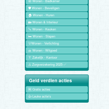
🛀 Wonen - Badkamer
🛡️ Wonen - Beveiligen
🏠 Wonen - Huren
🏡 Wonen & Interieur
🔪 Wonen - Keuken
🛏️ Wonen - Slapen
💡Wonen - Verlichting
🧺 Wonen - Witgoed
👔 Zakelijk - Kantoor
⚠️ Zorgverzekering 2025 ✅
Geld verdien acties
🆓 Gratis acties
👍 Leuke actie's