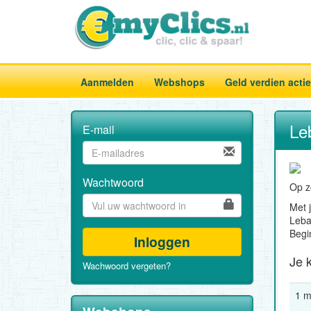
Aanmelden
Webshops
Geld verdien acti
Le
E-mail
Wachtwoord
Op z
Met 
Lebar
Begi
Inloggen
Je k
Wachwoord vergeten?
1 