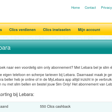
Home
Contact
Privacy
es
Clics verdienen
Clics inwisselen
Mijn account
bara
oek naar een voordelig sim only abonnement? Met Lebara bel je slim é
je eigen telefoon en scherpe tarieven bij Lebara. Daarnaast maak je g
a beller heb je online of in de MyLebara app altijd inzicht in je verbru
n nu met slim bellen en bestel jouw Sim Only! Het abonnement van Leb
orting bij Lebara:
maand
550 Clics cashback