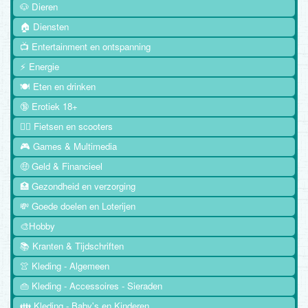
🐶 Dieren
🏠 Diensten
📺 Entertainment en ontspanning
⚡ Energie
🍽️ Eten en drinken
🔞 Erotiek 18+
🚴‍♂️ Fietsen en scooters
🎮 Games & Multimedia
🤑 Geld & Financieel
🏥 Gezondheid en verzorging
💸 Goede doelen en Loterijen
🎨Hobby
📚 Kranten & Tijdschriften
👚 Kleding - Algemeen
👜 Kleding - Accessoires - Sieraden
👪 Kleding - Baby's en Kinderen