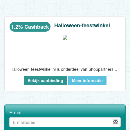
Halloween-feestwinkel
1.2% Cashback
Halloween-feestwinkel.nl is onderdeel van Shoppartners. Shoppartners is in 1999 gestart als één van de pioniers op het gebied van online winkelen.Inmiddels hebben we 100 verschillende winkels en ongeveer 50.000 producten op voorraad. Shoppartners is een uniek bedrijf en doen graag iets anders dan de rest. Met het wereldwijde netwerk van leveranciers en een groot aantal eigen producten is een uniek assortiment gecreëerd wat nergens anders te vinden is. Dagelijks werken er 65 enthousiaste collega's en wordt er uiterste best gedaan om de leukste artikelen te leveren in ruim 26 verschillende landen. En met succes, staan zij op positie 114 van de top 200 grootste e-commerce bedrijven (Twinkle top 200 van 2016)...
Bekijk aanbieding
Meer informatie
E-mail