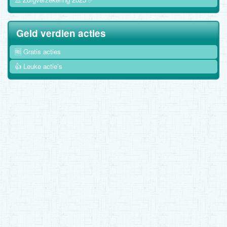
Geld verdien acties
🆓 Gratis acties
👍 Leuke actie's