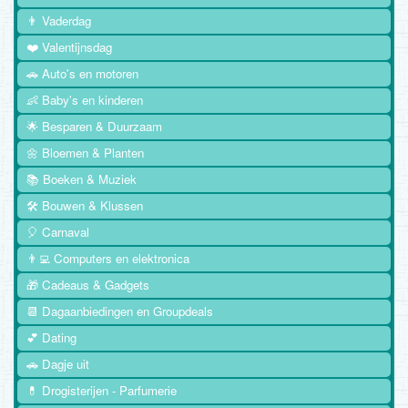
👨 Vaderdag
❤️ Valentijnsdag
🚗 Auto's en motoren
👶 Baby's en kinderen
🌟 Besparen & Duurzaam
🌼 Bloemen & Planten
📚 Boeken & Muziek
🛠️ Bouwen & Klussen
🎈 Carnaval
👨‍💻 Computers en elektronica
🎁 Cadeaus & Gadgets
📆 Dagaanbiedingen en Groupdeals
💕 Dating
🚗 Dagje uit
💊 Drogisterijen - Parfumerie