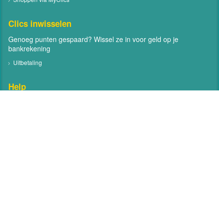
Clics inwisselen
Genoeg punten gespaard? Wissel ze in voor geld op je
bankrekening
Uitbetaling
Help
Neem contact met ons op
Veelgestelde vragen
Contact
Volg MyClics
Volg MyClics via social media zoals Facebook en Twitter
Facebook
Twitter
Over MyClics
Help
Algemene voorwaarden
Privacy
Contact