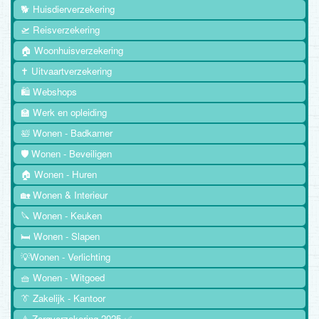
🐕 Huisdierverzekering
🛫 Reisverzekering
🏠 Woonhuisverzekering
✝️ Uitvaartverzekering
🛍️ Webshops
🏫 Werk en opleiding
🛀 Wonen - Badkamer
🛡️ Wonen - Beveiligen
🏠 Wonen - Huren
🏡 Wonen & Interieur
🔪 Wonen - Keuken
🛏️ Wonen - Slapen
💡Wonen - Verlichting
🧺 Wonen - Witgoed
👔 Zakelijk - Kantoor
⚠️ Zorgverzekering 2025 ✅