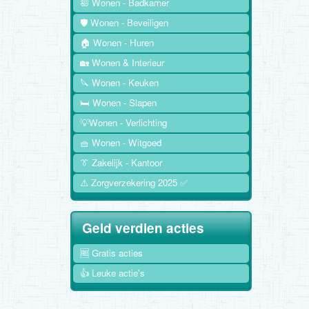
🛀 Wonen - Badkamer
🛡️ Wonen - Beveiligen
🏠 Wonen - Huren
🏡 Wonen & Interieur
🔪 Wonen - Keuken
🛏️ Wonen - Slapen
💡Wonen - Verlichting
🧺 Wonen - Witgoed
👔 Zakelijk - Kantoor
⚠️ Zorgverzekering 2025 ✅
Geld verdien acties
🆓 Gratis acties
👍 Leuke actie's