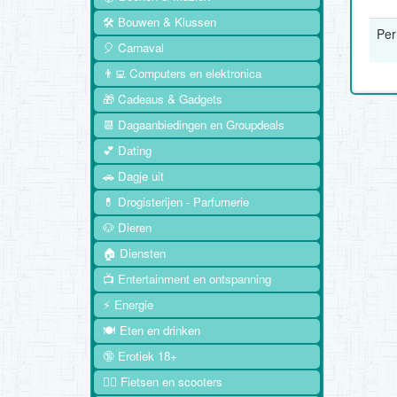
🛠️ Bouwen & Klussen
Per
🎈 Carnaval
👨‍💻 Computers en elektronica
🎁 Cadeaus & Gadgets
📆 Dagaanbiedingen en Groupdeals
💕 Dating
🚗 Dagje uit
💊 Drogisterijen - Parfumerie
🐶 Dieren
🏠 Diensten
📺 Entertainment en ontspanning
⚡ Energie
🍽️ Eten en drinken
🔞 Erotiek 18+
🚴‍♂️ Fietsen en scooters