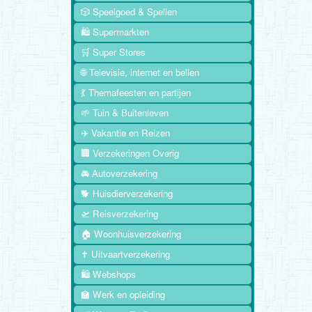
🎲 Speelgoed & Spellen
🛍️ Supermarkten
🛒 Super Stores
🌐 Televisie, internet en bellen
💃 Themafeesten en partijen
🌱 Tuin & Buitenleven
✈️ Vakantie en Reizen
🏢 Verzekeringen Overig
🚘 Autoverzekering
🐕 Huisdierverzekering
🛫 Reisverzekering
🏠 Woonhuisverzekering
✝️ Uitvaartverzekering
🛍️ Webshops
🏫 Werk en opleiding