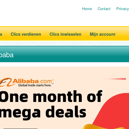
Home
Contact
Privacy
es
Clics verdienen
Clics inwisselen
Mijn account
ibaba