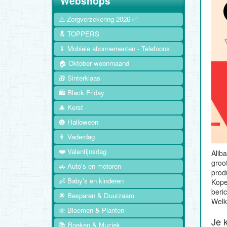
Webshops
⚠️ Zorgverzekering 2026 ✅
🔝 TOPPERS
📱 Mobiele abonnementen - Telefoons
🏠 Oktober woonmaand
🎁 Sinterklaas
🛍️ Black Friday
🎄 Kerst
🎃 Halloween
👨 Vaderdag
❤️ Valentijnsdag
Alib
groo
🚗 Auto's en motoren
prod
👶 Baby's en kinderen
Kope
beric
🌟 Besparen & Duurzaam
Welk
🌼 Bloemen & Planten
Je k
📚 Boeken & Muziek