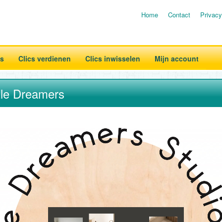
Home
Contact
Privacy
es
Clics verdienen
Clics inwisselen
Mijn account
ttle Dreamers