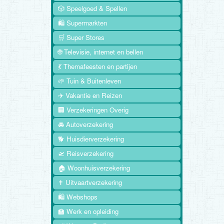
🎲 Speelgoed & Spellen
🛍️ Supermarkten
🛒 Super Stores
🌐 Televisie, internet en bellen
💃 Themafeesten en partijen
🌱 Tuin & Buitenleven
✈️ Vakantie en Reizen
🏢 Verzekeringen Overig
🚘 Autoverzekering
🐕 Huisdierverzekering
🛫 Reisverzekering
🏠 Woonhuisverzekering
✝️ Uitvaartverzekering
🛍️ Webshops
🏫 Werk en opleiding