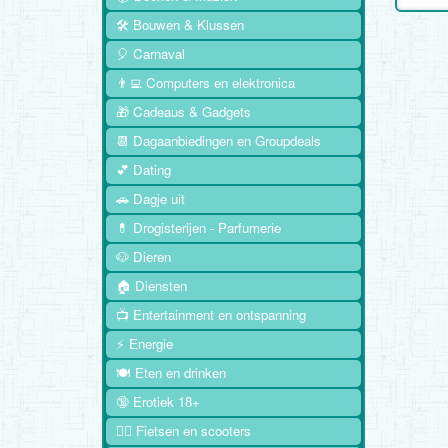
🛠️ Bouwen & Klussen
🎈 Carnaval
👨‍💻 Computers en elektronica
🎁 Cadeaus & Gadgets
📆 Dagaanbiedingen en Groupdeals
💕 Dating
🚗 Dagje uit
💊 Drogisterijen - Parfumerie
🐶 Dieren
🏠 Diensten
📺 Entertainment en ontspanning
⚡ Energie
🍽️ Eten en drinken
🔞 Erotiek 18+
🚴‍♂️ Fietsen en scooters