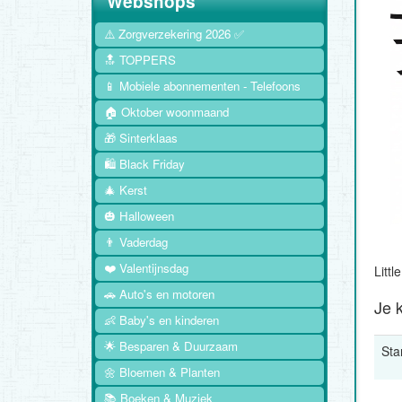
Webshops
⚠️ Zorgverzekering 2026 ✅
🔝 TOPPERS
📱 Mobiele abonnementen - Telefoons
🏠 Oktober woonmaand
🎁 Sinterklaas
🛍️ Black Friday
🎄 Kerst
🎃 Halloween
👨 Vaderdag
❤️ Valentijnsdag
Litt
🚗 Auto's en motoren
Je k
👶 Baby's en kinderen
🌟 Besparen & Duurzaam
Sta
🌼 Bloemen & Planten
📚 Boeken & Muziek