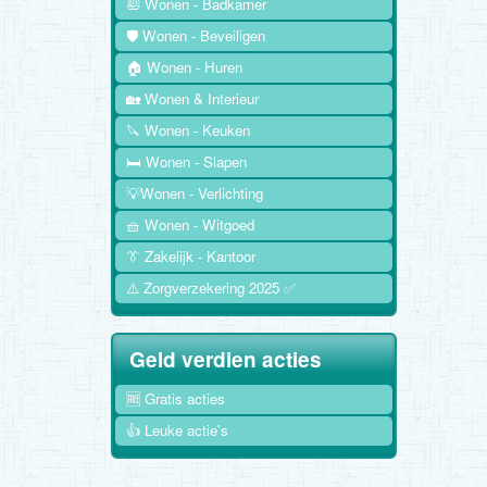
🛀 Wonen - Badkamer
🛡️ Wonen - Beveiligen
🏠 Wonen - Huren
🏡 Wonen & Interieur
🔪 Wonen - Keuken
🛏️ Wonen - Slapen
💡Wonen - Verlichting
🧺 Wonen - Witgoed
👔 Zakelijk - Kantoor
⚠️ Zorgverzekering 2025 ✅
Geld verdien acties
🆓 Gratis acties
👍 Leuke actie's