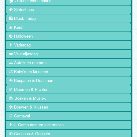
🏠 Oktober woonmaand
🎁 Sinterklaas
🛍️ Black Friday
🎄 Kerst
🎃 Halloween
👨 Vaderdag
❤️ Valentijnsdag
🚗 Auto's en motoren
👶 Baby's en kinderen
🌟 Besparen & Duurzaam
🌼 Bloemen & Planten
📚 Boeken & Muziek
🛠️ Bouwen & Klussen
🎈 Carnaval
👨‍💻 Computers en elektronica
🎁 Cadeaus & Gadgets