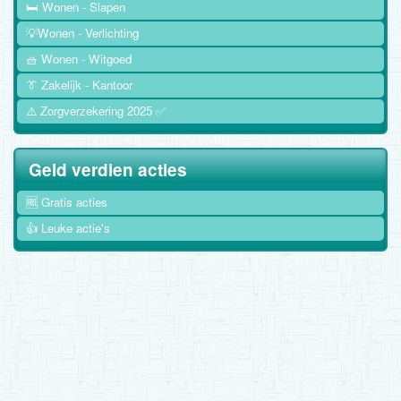
🛏️ Wonen - Slapen
💡Wonen - Verlichting
🧺 Wonen - Witgoed
👔 Zakelijk - Kantoor
⚠️ Zorgverzekering 2025 ✅
Geld verdien acties
🆓 Gratis acties
👍 Leuke actie's