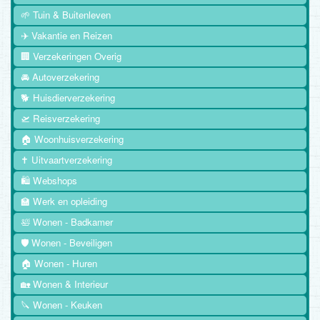
🌱 Tuin & Buitenleven
✈️ Vakantie en Reizen
🏢 Verzekeringen Overig
🚘 Autoverzekering
🐕 Huisdierverzekering
🛫 Reisverzekering
🏠 Woonhuisverzekering
✝️ Uitvaartverzekering
🛍️ Webshops
🏫 Werk en opleiding
🛀 Wonen - Badkamer
🛡️ Wonen - Beveiligen
🏠 Wonen - Huren
🏡 Wonen & Interieur
🔪 Wonen - Keuken