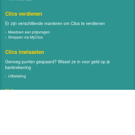
Clics verdienen
Er zijn verschillende manieren om Clics te verdienen
Meedoen aan prijsvragen
Shoppen via MyClics
Clics inwisselen
Genoeg punten gespaard? Wissel ze in voor geld op je
bankrekening
Uitbetaling
Help
Neem contact met ons op
Veelgestelde vragen
Contact
Volg MyClics