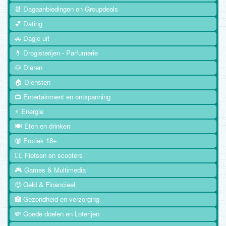
📆 Dagaanbiedingen en Groupdeals
💕 Dating
🚗 Dagje uit
💊 Drogisterijen - Parfumerie
🐶 Dieren
🏠 Diensten
📺 Entertainment en ontspanning
⚡ Energie
🍽️ Eten en drinken
🔞 Erotiek 18+
🚴‍♂️ Fietsen en scooters
🎮 Games & Multimedia
🤑 Geld & Financieel
🏥 Gezondheid en verzorging
💸 Goede doelen en Loterijen