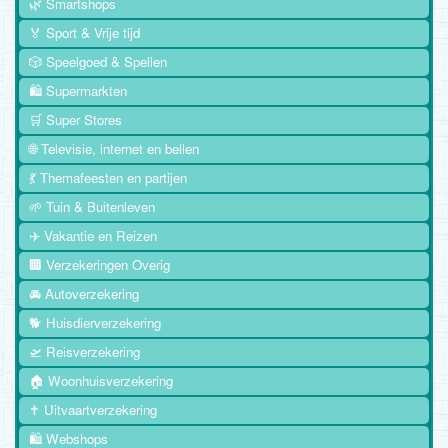
🌿 Smartshops
🏅 Sport & Vrije tijd
🎲 Speelgoed & Spellen
🛍️ Supermarkten
🛒 Super Stores
🌐 Televisie, internet en bellen
💃 Themafeesten en partijen
🌱 Tuin & Buitenleven
✈️ Vakantie en Reizen
🏢 Verzekeringen Overig
🚘 Autoverzekering
🐕 Huisdierverzekering
🛫 Reisverzekering
🏠 Woonhuisverzekering
✝️ Uitvaartverzekering
🛍️ Webshops