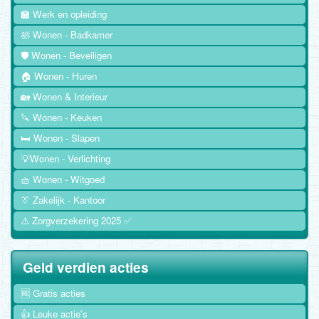
🏫 Werk en opleiding
🛀 Wonen - Badkamer
🛡️ Wonen - Beveiligen
🏠 Wonen - Huren
🏡 Wonen & Interieur
🔪 Wonen - Keuken
🛏️ Wonen - Slapen
💡Wonen - Verlichting
🧺 Wonen - Witgoed
👔 Zakelijk - Kantoor
⚠️ Zorgverzekering 2025 ✅
Geld verdien acties
🆓 Gratis acties
👍 Leuke actie's