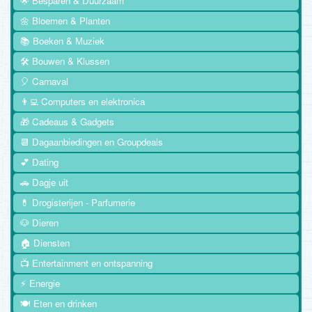
🌟 Besparen & Duurzaam
🌼 Bloemen & Planten
📚 Boeken & Muziek
🛠️ Bouwen & Klussen
🎈 Carnaval
👨‍💻 Computers en elektronica
🎁 Cadeaus & Gadgets
📆 Dagaanbiedingen en Groupdeals
💕 Dating
🚗 Dagje uit
💊 Drogisterijen - Parfumerie
🐶 Dieren
🏠 Diensten
📺 Entertainment en ontspanning
⚡ Energie
🍽️ Eten en drinken