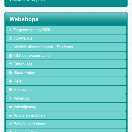
Webshops
⚠️ Zorgverzekering 2026 ✅
🔝 TOPPERS
📱 Mobiele abonnementen - Telefoons
🏠 Oktober woonmaand
🎁 Sinterklaas
🛍️ Black Friday
🎄 Kerst
🎃 Halloween
👨 Vaderdag
❤️ Valentijnsdag
🚗 Auto's en motoren
👶 Baby's en kinderen