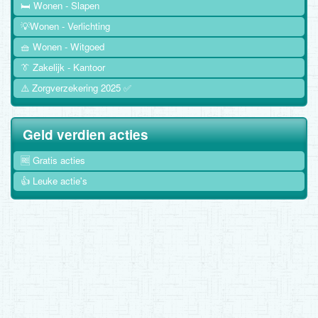
🛏️ Wonen - Slapen
💡Wonen - Verlichting
🧺 Wonen - Witgoed
👔 Zakelijk - Kantoor
⚠️ Zorgverzekering 2025 ✅
Geld verdien acties
🆓 Gratis acties
👍 Leuke actie's