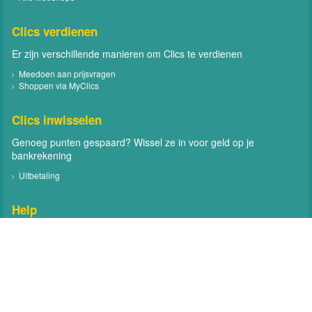
Clics verdienen
Er zijn verschillende manieren om Clics te verdienen
Meedoen aan prijsvragen
Shoppen via MyClics
Clics inwisselen
Genoeg punten gespaard? Wissel ze in voor geld op je
bankrekening
Uitbetaling
Help
Neem contact met ons op
Veelgestelde vragen
Contact
Volg MyClics