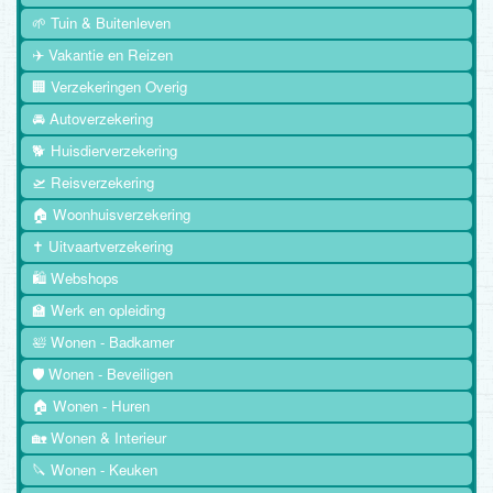
🌱 Tuin & Buitenleven
✈️ Vakantie en Reizen
🏢 Verzekeringen Overig
🚘 Autoverzekering
🐕 Huisdierverzekering
🛫 Reisverzekering
🏠 Woonhuisverzekering
✝️ Uitvaartverzekering
🛍️ Webshops
🏫 Werk en opleiding
🛀 Wonen - Badkamer
🛡️ Wonen - Beveiligen
🏠 Wonen - Huren
🏡 Wonen & Interieur
🔪 Wonen - Keuken