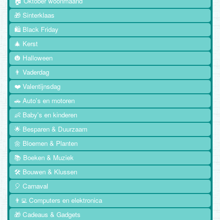
🏠 Oktober woonmaand
🎁 Sinterklaas
🛍️ Black Friday
🎄 Kerst
🎃 Halloween
👨 Vaderdag
❤️ Valentijnsdag
🚗 Auto's en motoren
👶 Baby's en kinderen
🌟 Besparen & Duurzaam
🌼 Bloemen & Planten
📚 Boeken & Muziek
🛠️ Bouwen & Klussen
🎈 Carnaval
👨‍💻 Computers en elektronica
🎁 Cadeaus & Gadgets