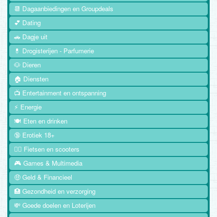
📆 Dagaanbiedingen en Groupdeals
💕 Dating
🚗 Dagje uit
💊 Drogisterijen - Parfumerie
🐶 Dieren
🏠 Diensten
📺 Entertainment en ontspanning
⚡ Energie
🍽️ Eten en drinken
🔞 Erotiek 18+
🚴‍♂️ Fietsen en scooters
🎮 Games & Multimedia
🤑 Geld & Financieel
🏥 Gezondheid en verzorging
💸 Goede doelen en Loterijen