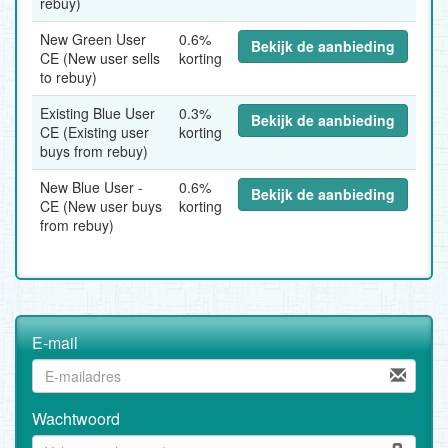
rebuy)
New Green User
0.6%
Bekijk de aanbieding
CE (New user sells
korting
to rebuy)
Existing Blue User
0.3%
Bekijk de aanbieding
CE (Existing user
korting
buys from rebuy)
New Blue User -
0.6%
Bekijk de aanbieding
CE (New user buys
korting
from rebuy)
E-mail
Wachtwoord