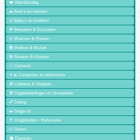
❤️ Valentijnsdag
🚗 Auto's en motoren
👶 Baby's en kinderen
🌟 Besparen & Duurzaam
🌼 Bloemen & Planten
📚 Boeken & Muziek
🛠️ Bouwen & Klussen
🎈 Carnaval
👨‍💻 Computers en elektronica
🎁 Cadeaus & Gadgets
📆 Dagaanbiedingen en Groupdeals
💕 Dating
🚗 Dagje uit
💊 Drogisterijen - Parfumerie
🐶 Dieren
🏠 Diensten