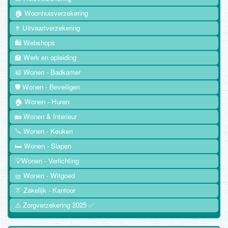
🏠 Woonhuisverzekering
✝️ Uitvaartverzekering
🛍️ Webshops
🏫 Werk en opleiding
🛀 Wonen - Badkamer
🛡️ Wonen - Beveiligen
🏠 Wonen - Huren
🏡 Wonen & Interieur
🔪 Wonen - Keuken
🛏️ Wonen - Slapen
💡Wonen - Verlichting
🧺 Wonen - Witgoed
👔 Zakelijk - Kantoor
⚠️ Zorgverzekering 2025 ✅