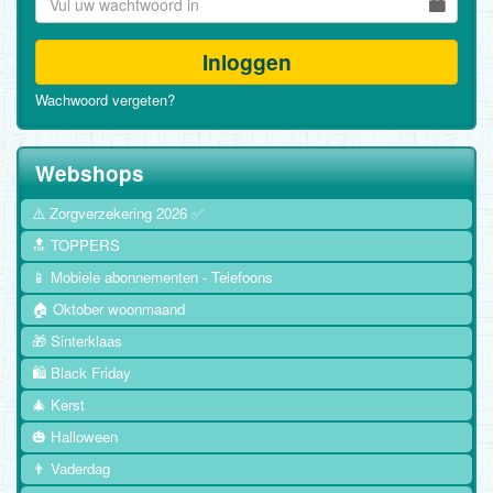
Inloggen
Wachwoord vergeten?
Webshops
⚠️ Zorgverzekering 2026 ✅
🔝 TOPPERS
📱 Mobiele abonnementen - Telefoons
🏠 Oktober woonmaand
🎁 Sinterklaas
🛍️ Black Friday
🎄 Kerst
🎃 Halloween
👨 Vaderdag