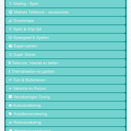
🏅 Kleding - Sport
🎧 Mobiele Telefoons - accessoires
🌿 Smartshops
🏅 Sport & Vrije tijd
🎲 Speelgoed & Spellen
🛍️ Supermarkten
🛒 Super Stores
🌐 Televisie, internet en bellen
💃 Themafeesten en partijen
🌱 Tuin & Buitenleven
✈️ Vakantie en Reizen
🏢 Verzekeringen Overig
🚘 Autoverzekering
🐕 Huisdierverzekering
🛫 Reisverzekering
🏠 Woonhuisverzekering