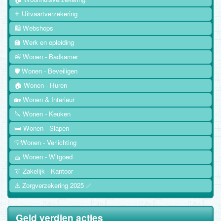
✝️ Uitvaartverzekering
🛍️ Webshops
🏫 Werk en opleiding
🛀 Wonen - Badkamer
🛡️ Wonen - Beveiligen
🏠 Wonen - Huren
🏡 Wonen & Interieur
🔪 Wonen - Keuken
🛏️ Wonen - Slapen
💡Wonen - Verlichting
🧺 Wonen - Witgoed
👔 Zakelijk - Kantoor
⚠️ Zorgverzekering 2025 ✅
Geld verdien acties