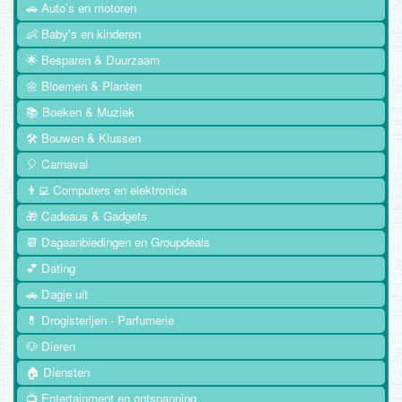
🚗 Auto's en motoren
👶 Baby's en kinderen
🌟 Besparen & Duurzaam
🌼 Bloemen & Planten
📚 Boeken & Muziek
🛠️ Bouwen & Klussen
🎈 Carnaval
👨‍💻 Computers en elektronica
🎁 Cadeaus & Gadgets
📆 Dagaanbiedingen en Groupdeals
💕 Dating
🚗 Dagje uit
💊 Drogisterijen - Parfumerie
🐶 Dieren
🏠 Diensten
📺 Entertainment en ontspanning