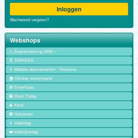
Inloggen
Wachwoord vergeten?
Webshops
⚠️ Zorgverzekering 2026 ✅
🔝 TOPPERS
📱 Mobiele abonnementen - Telefoons
🏠 Oktober woonmaand
🎁 Sinterklaas
🛍️ Black Friday
🎄 Kerst
🎃 Halloween
👨 Vaderdag
❤️ Valentijnsdag