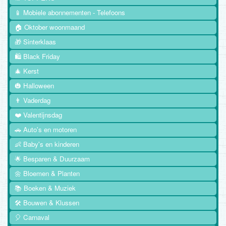
📱 Mobiele abonnementen - Telefoons
🏠 Oktober woonmaand
🎁 Sinterklaas
🛍️ Black Friday
🎄 Kerst
🎃 Halloween
👨 Vaderdag
❤️ Valentijnsdag
🚗 Auto's en motoren
👶 Baby's en kinderen
🌟 Besparen & Duurzaam
🌼 Bloemen & Planten
📚 Boeken & Muziek
🛠️ Bouwen & Klussen
🎈 Carnaval