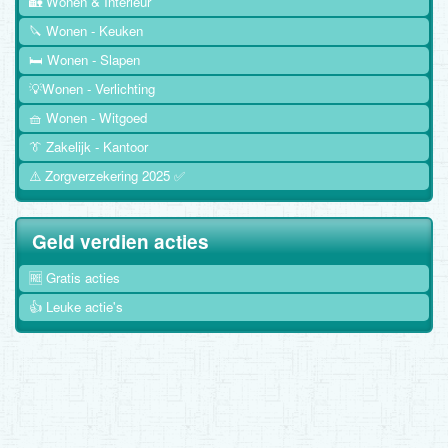
🏡 Wonen & Interieur
🔪 Wonen - Keuken
🛏️ Wonen - Slapen
💡Wonen - Verlichting
🧺 Wonen - Witgoed
👔 Zakelijk - Kantoor
⚠️ Zorgverzekering 2025 ✅
Geld verdien acties
🆓 Gratis acties
👍 Leuke actie's