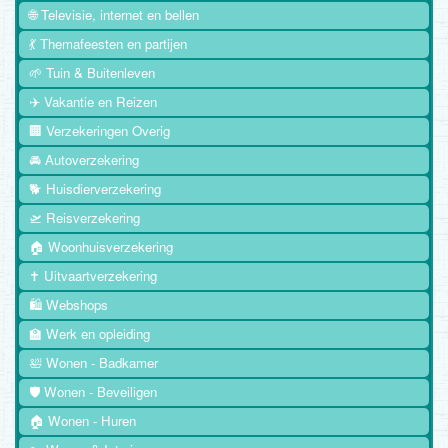
🌐 Televisie, internet en bellen
💃 Themafeesten en partijen
🌱 Tuin & Buitenleven
✈️ Vakantie en Reizen
🏢 Verzekeringen Overig
🚘 Autoverzekering
🐕 Huisdierverzekering
🛫 Reisverzekering
🏠 Woonhuisverzekering
✝️ Uitvaartverzekering
🛍️ Webshops
🏫 Werk en opleiding
🛀 Wonen - Badkamer
🛡️ Wonen - Beveiligen
🏠 Wonen - Huren