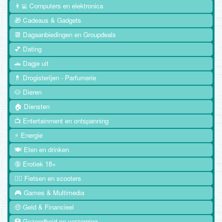
👨‍💻 Computers en elektronica
🎁 Cadeaus & Gadgets
📆 Dagaanbiedingen en Groupdeals
💕 Dating
🚗 Dagje uit
💊 Drogisterijen - Parfumerie
🐶 Dieren
🏠 Diensten
📺 Entertainment en ontspanning
⚡ Energie
🍽️ Eten en drinken
🔞 Erotiek 18+
🚴‍♂️ Fietsen en scooters
🎮 Games & Multimedia
🤑 Geld & Financieel
🏥 Gezondheid en verzorging