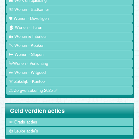
🏫 Werk en opleiding
🛀 Wonen - Badkamer
🛡️ Wonen - Beveiligen
🏠 Wonen - Huren
🏡 Wonen & Interieur
🔪 Wonen - Keuken
🛏️ Wonen - Slapen
💡Wonen - Verlichting
🧺 Wonen - Witgoed
👔 Zakelijk - Kantoor
⚠️ Zorgverzekering 2025 ✅
Geld verdien acties
🆓 Gratis acties
👍 Leuke actie's