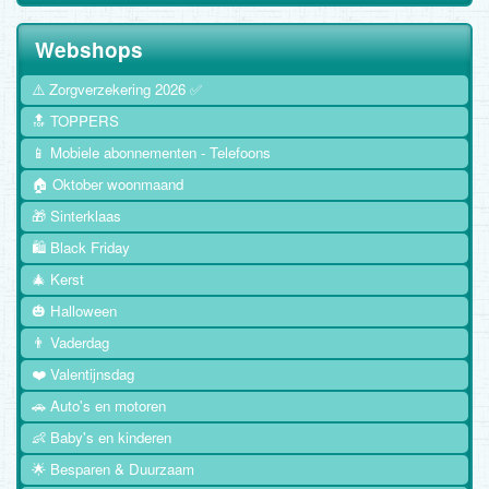
Webshops
⚠️ Zorgverzekering 2026 ✅
🔝 TOPPERS
📱 Mobiele abonnementen - Telefoons
🏠 Oktober woonmaand
🎁 Sinterklaas
🛍️ Black Friday
🎄 Kerst
🎃 Halloween
👨 Vaderdag
❤️ Valentijnsdag
🚗 Auto's en motoren
👶 Baby's en kinderen
🌟 Besparen & Duurzaam