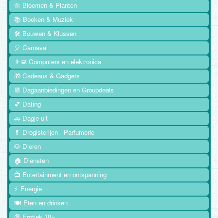
🌼 Bloemen & Planten
📚 Boeken & Muziek
🛠️ Bouwen & Klussen
🎈 Carnaval
👨‍💻 Computers en elektronica
🎁 Cadeaus & Gadgets
📆 Dagaanbiedingen en Groupdeals
💕 Dating
🚗 Dagje uit
💊 Drogisterijen - Parfumerie
🐶 Dieren
🏠 Diensten
📺 Entertainment en ontspanning
⚡ Energie
🍽️ Eten en drinken
🔞 Erotiek 18+