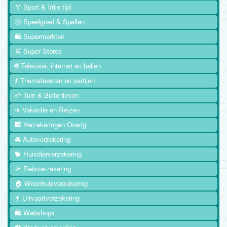
🏅 Sport & Vrije tijd
🎲 Speelgoed & Spellen
🛍️ Supermarkten
🛒 Super Stores
🌐 Televisie, internet en bellen
💃 Themafeesten en partijen
🌱 Tuin & Buitenleven
✈️ Vakantie en Reizen
🏢 Verzekeringen Overig
🚘 Autoverzekering
🐕 Huisdierverzekering
🛫 Reisverzekering
🏠 Woonhuisverzekering
✝️ Uitvaartverzekering
🛍️ Webshops