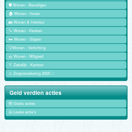
🛡️ Wonen - Beveiligen
🏠 Wonen - Huren
🏡 Wonen & Interieur
🔪 Wonen - Keuken
🛏️ Wonen - Slapen
💡Wonen - Verlichting
🧺 Wonen - Witgoed
👔 Zakelijk - Kantoor
⚠️ Zorgverzekering 2025 ✅
Geld verdien acties
🆓 Gratis acties
👍 Leuke actie's