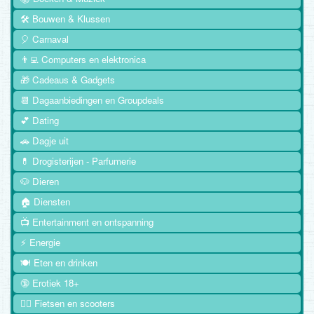
🛠️ Bouwen & Klussen
🎈 Carnaval
👨‍💻 Computers en elektronica
🎁 Cadeaus & Gadgets
📆 Dagaanbiedingen en Groupdeals
💕 Dating
🚗 Dagje uit
💊 Drogisterijen - Parfumerie
🐶 Dieren
🏠 Diensten
📺 Entertainment en ontspanning
⚡ Energie
🍽️ Eten en drinken
🔞 Erotiek 18+
🚴‍♂️ Fietsen en scooters