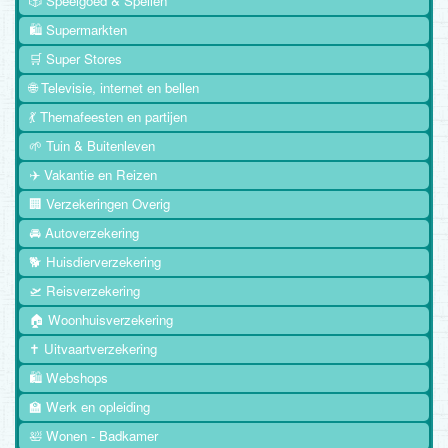
🎲 Speelgoed & Spellen
🛍️ Supermarkten
🛒 Super Stores
🌐 Televisie, internet en bellen
💃 Themafeesten en partijen
🌱 Tuin & Buitenleven
✈️ Vakantie en Reizen
🏢 Verzekeringen Overig
🚘 Autoverzekering
🐕 Huisdierverzekering
🛫 Reisverzekering
🏠 Woonhuisverzekering
✝️ Uitvaartverzekering
🛍️ Webshops
🏫 Werk en opleiding
🛀 Wonen - Badkamer