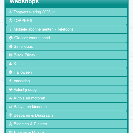
Webshops
⚠️ Zorgverzekering 2026 ✅
🔝 TOPPERS
📱 Mobiele abonnementen - Telefoons
🏠 Oktober woonmaand
🎁 Sinterklaas
🛍️ Black Friday
🎄 Kerst
🎃 Halloween
👨 Vaderdag
❤️ Valentijnsdag
🚗 Auto's en motoren
👶 Baby's en kinderen
🌟 Besparen & Duurzaam
🌼 Bloemen & Planten
📚 Boeken & Muziek