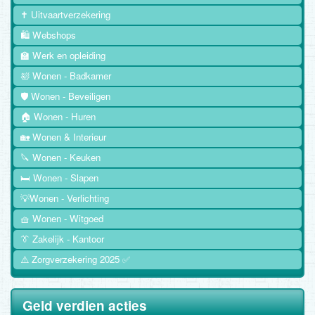
✝️ Uitvaartverzekering
🛍️ Webshops
🏫 Werk en opleiding
🛀 Wonen - Badkamer
🛡️ Wonen - Beveiligen
🏠 Wonen - Huren
🏡 Wonen & Interieur
🔪 Wonen - Keuken
🛏️ Wonen - Slapen
💡Wonen - Verlichting
🧺 Wonen - Witgoed
👔 Zakelijk - Kantoor
⚠️ Zorgverzekering 2025 ✅
Geld verdien acties