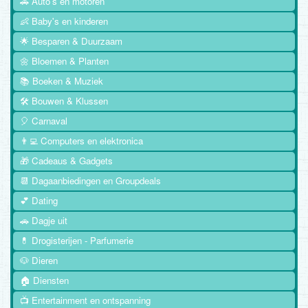
🚗 Auto's en motoren
👶 Baby's en kinderen
🌟 Besparen & Duurzaam
🌼 Bloemen & Planten
📚 Boeken & Muziek
🛠️ Bouwen & Klussen
🎈 Carnaval
👨‍💻 Computers en elektronica
🎁 Cadeaus & Gadgets
📆 Dagaanbiedingen en Groupdeals
💕 Dating
🚗 Dagje uit
💊 Drogisterijen - Parfumerie
🐶 Dieren
🏠 Diensten
📺 Entertainment en ontspanning