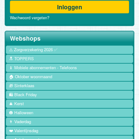
Inloggen
Wachwoord vergeten?
Webshops
⚠️ Zorgverzekering 2026 ✅
🔝 TOPPERS
📱 Mobiele abonnementen - Telefoons
🏠 Oktober woonmaand
🎁 Sinterklaas
🛍️ Black Friday
🎄 Kerst
🎃 Halloween
👨 Vaderdag
❤️ Valentijnsdag