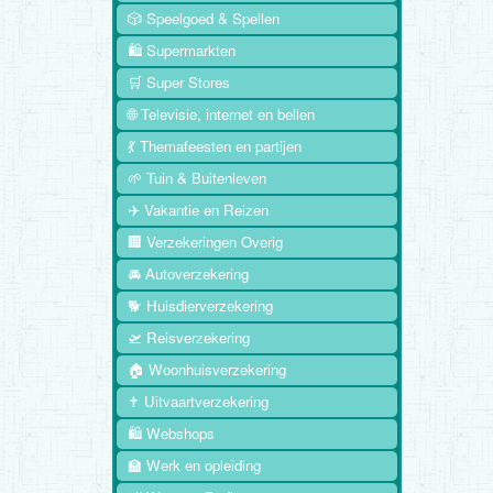
🎲 Speelgoed & Spellen
🛍️ Supermarkten
🛒 Super Stores
🌐 Televisie, internet en bellen
💃 Themafeesten en partijen
🌱 Tuin & Buitenleven
✈️ Vakantie en Reizen
🏢 Verzekeringen Overig
🚘 Autoverzekering
🐕 Huisdierverzekering
🛫 Reisverzekering
🏠 Woonhuisverzekering
✝️ Uitvaartverzekering
🛍️ Webshops
🏫 Werk en opleiding