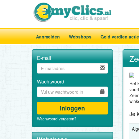
Aanmelden
Webshops
Geld verdien acti
Ze
E-mail
Wachtwoord
Het 
voer
Zeem
winke
Inloggen
Je 
Wachwoord vergeten?
Al