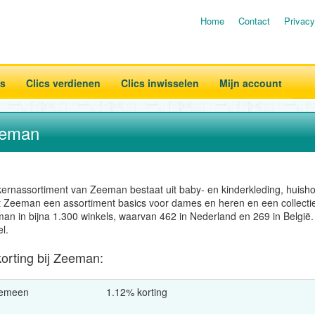
Home
Contact
Privacy
es
Clics verdienen
Clics inwisselen
Mijn account
eman
kernassortiment van Zeeman bestaat uit baby- en kinderkleding, huis
t Zeeman een assortiment basics voor dames en heren en een collectie ni
an in bijna 1.300 winkels, waarvan 462 in Nederland en 269 in België
l.
korting bij Zeeman:
gemeen
1.12% korting