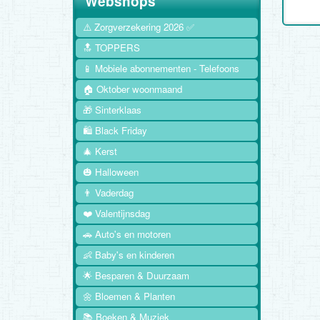
Webshops
⚠️ Zorgverzekering 2026 ✅
🔝 TOPPERS
📱 Mobiele abonnementen - Telefoons
🏠 Oktober woonmaand
🎁 Sinterklaas
🛍️ Black Friday
🎄 Kerst
🎃 Halloween
👨 Vaderdag
❤️ Valentijnsdag
🚗 Auto's en motoren
👶 Baby's en kinderen
🌟 Besparen & Duurzaam
🌼 Bloemen & Planten
📚 Boeken & Muziek