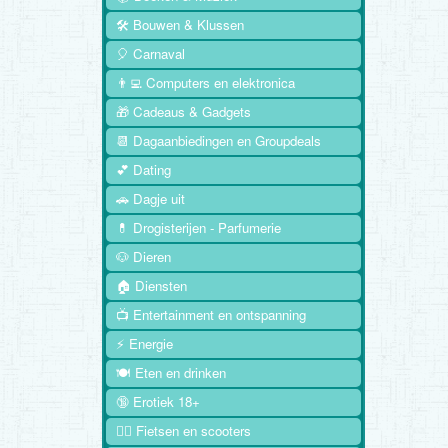
🛠️ Bouwen & Klussen
🎈 Carnaval
👨‍💻 Computers en elektronica
🎁 Cadeaus & Gadgets
📆 Dagaanbiedingen en Groupdeals
💕 Dating
🚗 Dagje uit
💊 Drogisterijen - Parfumerie
🐶 Dieren
🏠 Diensten
📺 Entertainment en ontspanning
⚡ Energie
🍽️ Eten en drinken
🔞 Erotiek 18+
🚴‍♂️ Fietsen en scooters