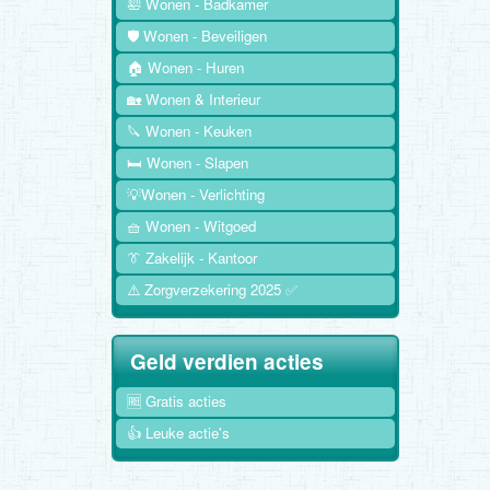
🛀 Wonen - Badkamer
🛡️ Wonen - Beveiligen
🏠 Wonen - Huren
🏡 Wonen & Interieur
🔪 Wonen - Keuken
🛏️ Wonen - Slapen
💡Wonen - Verlichting
🧺 Wonen - Witgoed
👔 Zakelijk - Kantoor
⚠️ Zorgverzekering 2025 ✅
Geld verdien acties
🆓 Gratis acties
👍 Leuke actie's