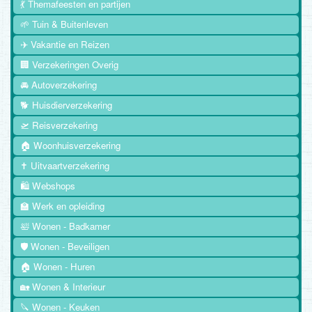
💃 Themafeesten en partijen
🌱 Tuin & Buitenleven
✈️ Vakantie en Reizen
🏢 Verzekeringen Overig
🚘 Autoverzekering
🐕 Huisdierverzekering
🛫 Reisverzekering
🏠 Woonhuisverzekering
✝️ Uitvaartverzekering
🛍️ Webshops
🏫 Werk en opleiding
🛀 Wonen - Badkamer
🛡️ Wonen - Beveiligen
🏠 Wonen - Huren
🏡 Wonen & Interieur
🔪 Wonen - Keuken