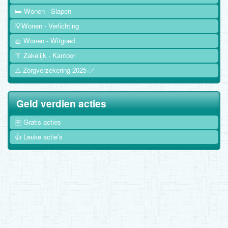
🛏️ Wonen - Slapen
💡Wonen - Verlichting
🧺 Wonen - Witgoed
👔 Zakelijk - Kantoor
⚠️ Zorgverzekering 2025 ✅
Geld verdien acties
🆓 Gratis acties
👍 Leuke actie's