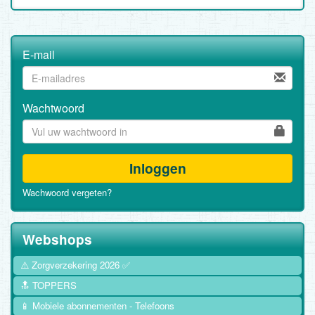
E-mail
Wachtwoord
Inloggen
Wachwoord vergeten?
Webshops
⚠️ Zorgverzekering 2026 ✅
🔝 TOPPERS
📱 Mobiele abonnementen - Telefoons