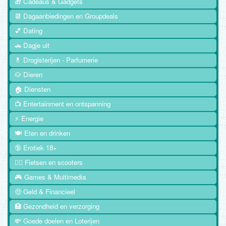
🎁 Cadeaus & Gadgets
📆 Dagaanbiedingen en Groupdeals
💕 Dating
🚗 Dagje uit
💊 Drogisterijen - Parfumerie
🐶 Dieren
🏠 Diensten
📺 Entertainment en ontspanning
⚡ Energie
🍽️ Eten en drinken
🔞 Erotiek 18+
🚴‍♂️ Fietsen en scooters
🎮 Games & Multimedia
🤑 Geld & Financieel
🏥 Gezondheid en verzorging
💸 Goede doelen en Loterijen