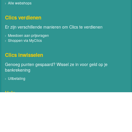
Alle webshops
Clics verdienen
Er zijn verschillende manieren om Clics te verdienen
Meedoen aan prijsvragen
Shoppen via MyClics
Clics inwisselen
Genoeg punten gespaard? Wissel ze in voor geld op je
bankrekening
Uitbetaling
Help
Neem contact met ons op
Veelgestelde vragen
Contact
Volg MyClics