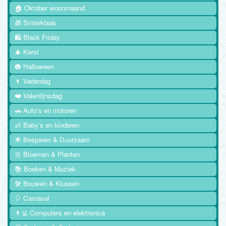
🏠 Oktober woonmaand
🎁 Sinterklaas
🛍️ Black Friday
🎄 Kerst
🎃 Halloween
👨 Vaderdag
❤️ Valentijnsdag
🚗 Auto's en motoren
👶 Baby's en kinderen
🌟 Besparen & Duurzaam
🌼 Bloemen & Planten
📚 Boeken & Muziek
🛠️ Bouwen & Klussen
🎈 Carnaval
👨‍💻 Computers en elektronica