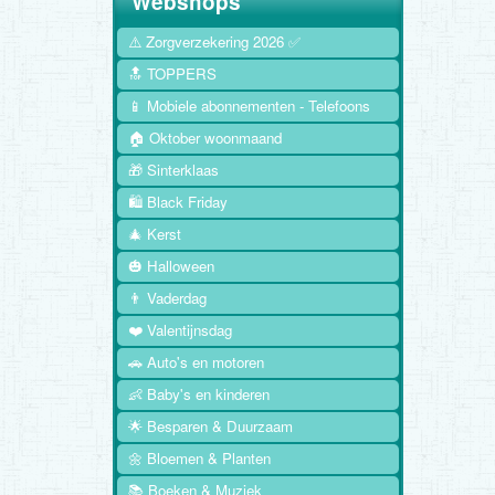
Webshops
⚠️ Zorgverzekering 2026 ✅
🔝 TOPPERS
📱 Mobiele abonnementen - Telefoons
🏠 Oktober woonmaand
🎁 Sinterklaas
🛍️ Black Friday
🎄 Kerst
🎃 Halloween
👨 Vaderdag
❤️ Valentijnsdag
🚗 Auto's en motoren
👶 Baby's en kinderen
🌟 Besparen & Duurzaam
🌼 Bloemen & Planten
📚 Boeken & Muziek