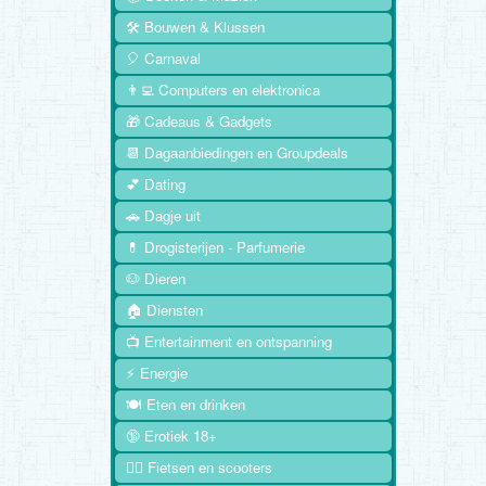
🛠️ Bouwen & Klussen
🎈 Carnaval
👨‍💻 Computers en elektronica
🎁 Cadeaus & Gadgets
📆 Dagaanbiedingen en Groupdeals
💕 Dating
🚗 Dagje uit
💊 Drogisterijen - Parfumerie
🐶 Dieren
🏠 Diensten
📺 Entertainment en ontspanning
⚡ Energie
🍽️ Eten en drinken
🔞 Erotiek 18+
🚴‍♂️ Fietsen en scooters