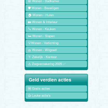
🛀 Wonen - Badkamer
🛡️ Wonen - Beveiligen
🏠 Wonen - Huren
🏡 Wonen & Interieur
🔪 Wonen - Keuken
🛏️ Wonen - Slapen
💡Wonen - Verlichting
🧺 Wonen - Witgoed
👔 Zakelijk - Kantoor
⚠️ Zorgverzekering 2025 ✅
Geld verdien acties
🆓 Gratis acties
👍 Leuke actie's