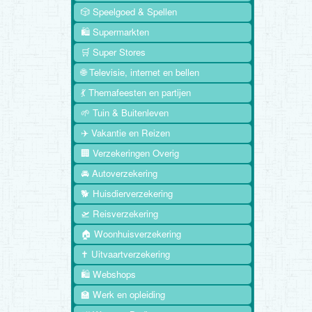
🎲 Speelgoed & Spellen
🛍️ Supermarkten
🛒 Super Stores
🌐 Televisie, internet en bellen
💃 Themafeesten en partijen
🌱 Tuin & Buitenleven
✈️ Vakantie en Reizen
🏢 Verzekeringen Overig
🚘 Autoverzekering
🐕 Huisdierverzekering
🛫 Reisverzekering
🏠 Woonhuisverzekering
✝️ Uitvaartverzekering
🛍️ Webshops
🏫 Werk en opleiding