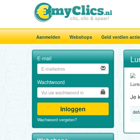
Aanmelden
Webshops
Geld verdien acti
Lu
E-mail
Wachtwoord
Lure
Je k
Inloggen
def
Wachwoord vergeten?