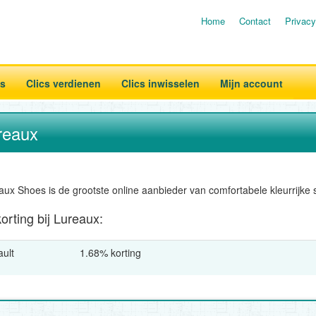
Home
Contact
Privacy
es
Clics verdienen
Clics inwisselen
Mijn account
reaux
aux Shoes is de grootste online aanbieder van comfortabele kleurrijke
orting bij Lureaux:
ault
1.68% korting