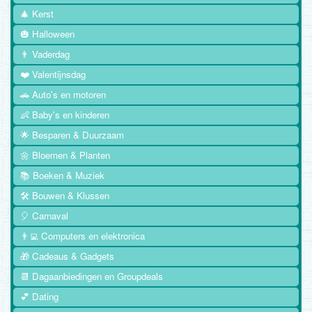
🎄 Kerst
🎃 Halloween
👨 Vaderdag
❤️ Valentijnsdag
🚗 Auto's en motoren
👶 Baby's en kinderen
🌟 Besparen & Duurzaam
🌼 Bloemen & Planten
📚 Boeken & Muziek
🛠️ Bouwen & Klussen
🎈 Carnaval
👨‍💻 Computers en elektronica
🎁 Cadeaus & Gadgets
📆 Dagaanbiedingen en Groupdeals
💕 Dating