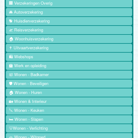
🏢 Verzekeringen Overig
🚘 Autoverzekering
🐕 Huisdierverzekering
🛫 Reisverzekering
🏠 Woonhuisverzekering
✝️ Uitvaartverzekering
🛍️ Webshops
🏫 Werk en opleiding
🛀 Wonen - Badkamer
🛡️ Wonen - Beveiligen
🏠 Wonen - Huren
🏡 Wonen & Interieur
🔪 Wonen - Keuken
🛏️ Wonen - Slapen
💡Wonen - Verlichting
🧺 Wonen - Witgoed