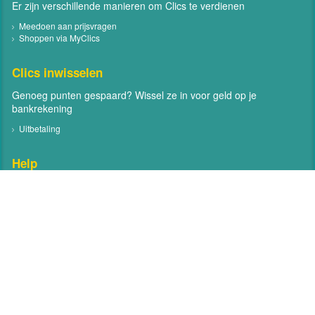
Er zijn verschillende manieren om Clics te verdienen
Meedoen aan prijsvragen
Shoppen via MyClics
Clics inwisselen
Genoeg punten gespaard? Wissel ze in voor geld op je
bankrekening
Uitbetaling
Help
Neem contact met ons op
Veelgestelde vragen
Contact
Volg MyClics
Volg MyClics via social media zoals Facebook en Twitter
Facebook
Twitter