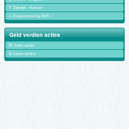
👔 Zakelijk - Kantoor
⚠️ Zorgverzekering 2025 ✅
Geld verdien acties
🆓 Gratis acties
👍 Leuke actie's