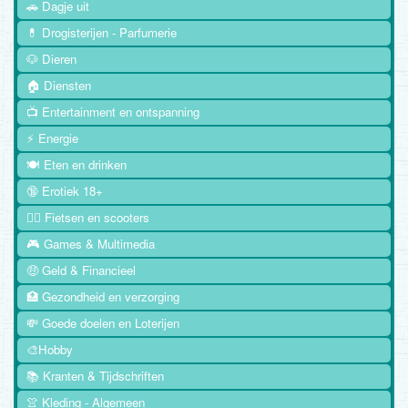
🚗 Dagje uit
💊 Drogisterijen - Parfumerie
🐶 Dieren
🏠 Diensten
📺 Entertainment en ontspanning
⚡ Energie
🍽️ Eten en drinken
🔞 Erotiek 18+
🚴‍♂️ Fietsen en scooters
🎮 Games & Multimedia
🤑 Geld & Financieel
🏥 Gezondheid en verzorging
💸 Goede doelen en Loterijen
🎨Hobby
📚 Kranten & Tijdschriften
👚 Kleding - Algemeen