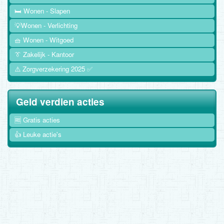
🛏️ Wonen - Slapen
💡Wonen - Verlichting
🧺 Wonen - Witgoed
👔 Zakelijk - Kantoor
⚠️ Zorgverzekering 2025 ✅
Geld verdien acties
🆓 Gratis acties
👍 Leuke actie's