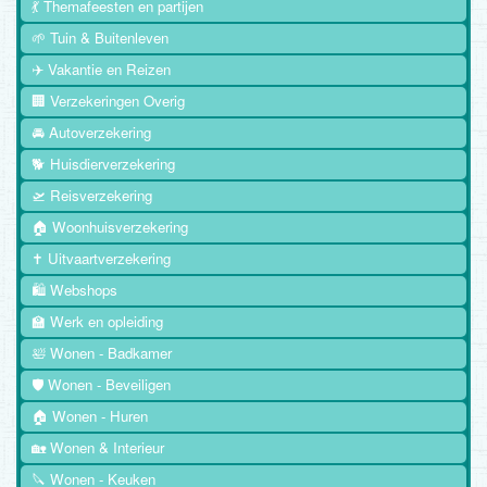
💃 Themafeesten en partijen
🌱 Tuin & Buitenleven
✈️ Vakantie en Reizen
🏢 Verzekeringen Overig
🚘 Autoverzekering
🐕 Huisdierverzekering
🛫 Reisverzekering
🏠 Woonhuisverzekering
✝️ Uitvaartverzekering
🛍️ Webshops
🏫 Werk en opleiding
🛀 Wonen - Badkamer
🛡️ Wonen - Beveiligen
🏠 Wonen - Huren
🏡 Wonen & Interieur
🔪 Wonen - Keuken