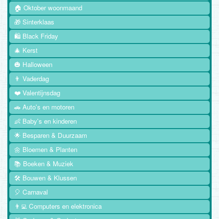
🏠 Oktober woonmaand
🎁 Sinterklaas
🛍️ Black Friday
🎄 Kerst
🎃 Halloween
👨 Vaderdag
❤️ Valentijnsdag
🚗 Auto's en motoren
👶 Baby's en kinderen
🌟 Besparen & Duurzaam
🌼 Bloemen & Planten
📚 Boeken & Muziek
🛠️ Bouwen & Klussen
🎈 Carnaval
👨‍💻 Computers en elektronica