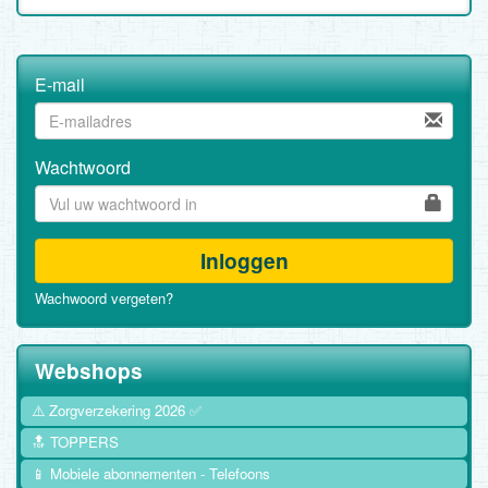
E-mail
Wachtwoord
Inloggen
Wachwoord vergeten?
Webshops
⚠️ Zorgverzekering 2026 ✅
🔝 TOPPERS
📱 Mobiele abonnementen - Telefoons