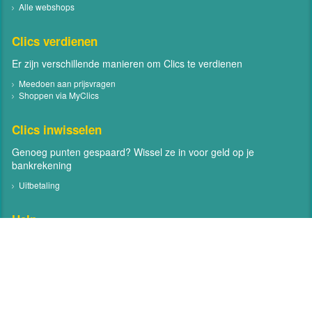
Alle webshops
Clics verdienen
Er zijn verschillende manieren om Clics te verdienen
Meedoen aan prijsvragen
Shoppen via MyClics
Clics inwisselen
Genoeg punten gespaard? Wissel ze in voor geld op je
bankrekening
Uitbetaling
Help
Neem contact met ons op
Veelgestelde vragen
Contact
Volg MyClics