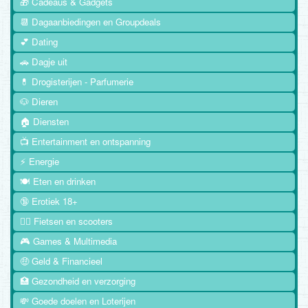
🎁 Cadeaus & Gadgets
📆 Dagaanbiedingen en Groupdeals
💕 Dating
🚗 Dagje uit
💊 Drogisterijen - Parfumerie
🐶 Dieren
🏠 Diensten
📺 Entertainment en ontspanning
⚡ Energie
🍽️ Eten en drinken
🔞 Erotiek 18+
🚴‍♂️ Fietsen en scooters
🎮 Games & Multimedia
🤑 Geld & Financieel
🏥 Gezondheid en verzorging
💸 Goede doelen en Loterijen