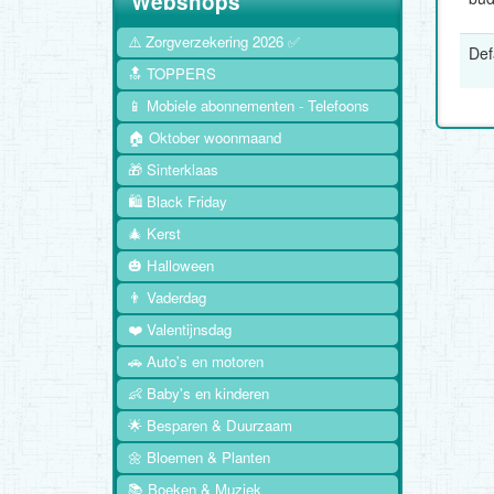
Webshops
⚠️ Zorgverzekering 2026 ✅
Def
🔝 TOPPERS
📱 Mobiele abonnementen - Telefoons
🏠 Oktober woonmaand
🎁 Sinterklaas
🛍️ Black Friday
🎄 Kerst
🎃 Halloween
👨 Vaderdag
❤️ Valentijnsdag
🚗 Auto's en motoren
👶 Baby's en kinderen
🌟 Besparen & Duurzaam
🌼 Bloemen & Planten
📚 Boeken & Muziek