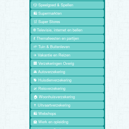
🎲 Speelgoed & Spellen
🛍️ Supermarkten
🛒 Super Stores
🌐 Televisie, internet en bellen
💃 Themafeesten en partijen
🌱 Tuin & Buitenleven
✈️ Vakantie en Reizen
🏢 Verzekeringen Overig
🚘 Autoverzekering
🐕 Huisdierverzekering
🛫 Reisverzekering
🏠 Woonhuisverzekering
✝️ Uitvaartverzekering
🛍️ Webshops
🏫 Werk en opleiding