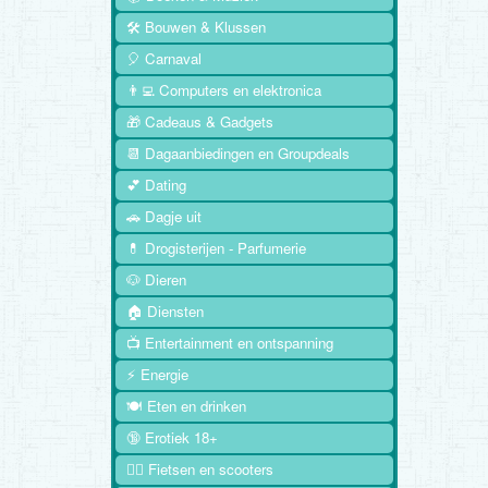
🛠️ Bouwen & Klussen
🎈 Carnaval
👨‍💻 Computers en elektronica
🎁 Cadeaus & Gadgets
📆 Dagaanbiedingen en Groupdeals
💕 Dating
🚗 Dagje uit
💊 Drogisterijen - Parfumerie
🐶 Dieren
🏠 Diensten
📺 Entertainment en ontspanning
⚡ Energie
🍽️ Eten en drinken
🔞 Erotiek 18+
🚴‍♂️ Fietsen en scooters