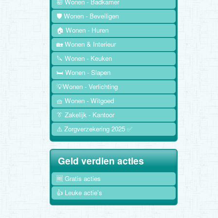
🛀 Wonen - Badkamer
🛡️ Wonen - Beveiligen
🏠 Wonen - Huren
🏡 Wonen & Interieur
🔪 Wonen - Keuken
🛏️ Wonen - Slapen
💡Wonen - Verlichting
🧺 Wonen - Witgoed
👔 Zakelijk - Kantoor
⚠️ Zorgverzekering 2025 ✅
Geld verdien acties
🆓 Gratis acties
👍 Leuke actie's