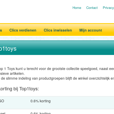
Home
Contact
Privacy
es
Clics verdienen
Clics inwisselen
Mijn account
p1toys
op 1 Toys kunt u terecht voor de grootste collectie speelgoed, naast een
sieve artikelen.
de slimme indeling van productgroepen blijft de winkel overzichtelijk en 
orting bij Top1toys:
GO
0.6% korting
get
0.6% korting