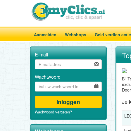
Aanmelden
Webshops
Geld verdien acti
To
E-mail
Wachtwoord
Bij T
exclu
Door 
Inloggen
Je k
Wachwoord vergeten?
LE
bud