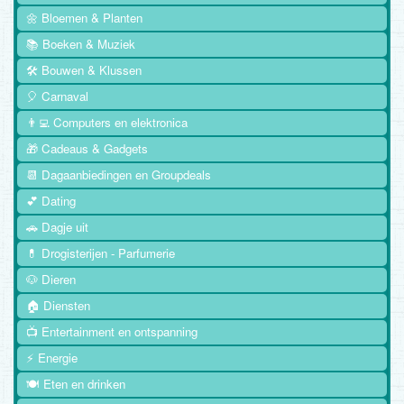
🌼 Bloemen & Planten
📚 Boeken & Muziek
🛠️ Bouwen & Klussen
🎈 Carnaval
👨‍💻 Computers en elektronica
🎁 Cadeaus & Gadgets
📆 Dagaanbiedingen en Groupdeals
💕 Dating
🚗 Dagje uit
💊 Drogisterijen - Parfumerie
🐶 Dieren
🏠 Diensten
📺 Entertainment en ontspanning
⚡ Energie
🍽️ Eten en drinken