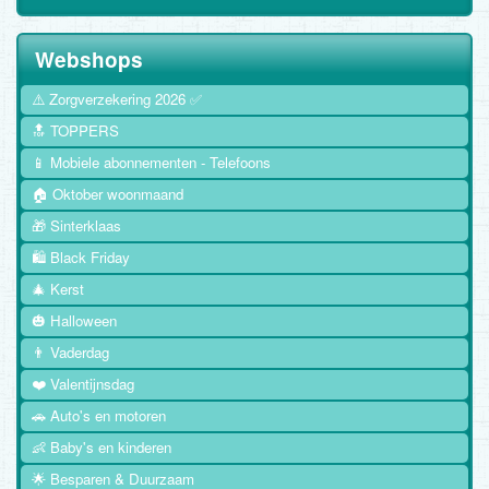
Webshops
⚠️ Zorgverzekering 2026 ✅
🔝 TOPPERS
📱 Mobiele abonnementen - Telefoons
🏠 Oktober woonmaand
🎁 Sinterklaas
🛍️ Black Friday
🎄 Kerst
🎃 Halloween
👨 Vaderdag
❤️ Valentijnsdag
🚗 Auto's en motoren
👶 Baby's en kinderen
🌟 Besparen & Duurzaam