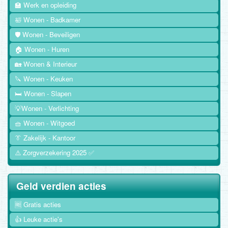
🏫 Werk en opleiding
🛀 Wonen - Badkamer
🛡️ Wonen - Beveiligen
🏠 Wonen - Huren
🏡 Wonen & Interieur
🔪 Wonen - Keuken
🛏️ Wonen - Slapen
💡Wonen - Verlichting
🧺 Wonen - Witgoed
👔 Zakelijk - Kantoor
⚠️ Zorgverzekering 2025 ✅
Geld verdien acties
🆓 Gratis acties
👍 Leuke actie's