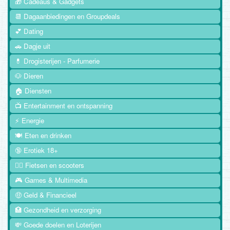
🎁 Cadeaus & Gadgets
📆 Dagaanbiedingen en Groupdeals
💕 Dating
🚗 Dagje uit
💊 Drogisterijen - Parfumerie
🐶 Dieren
🏠 Diensten
📺 Entertainment en ontspanning
⚡ Energie
🍽️ Eten en drinken
🔞 Erotiek 18+
🚴‍♂️ Fietsen en scooters
🎮 Games & Multimedia
🤑 Geld & Financieel
🏥 Gezondheid en verzorging
💸 Goede doelen en Loterijen