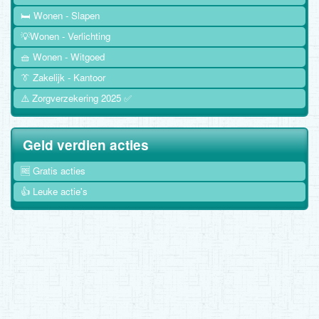
🛏️ Wonen - Slapen
💡Wonen - Verlichting
🧺 Wonen - Witgoed
👔 Zakelijk - Kantoor
⚠️ Zorgverzekering 2025 ✅
Geld verdien acties
🆓 Gratis acties
👍 Leuke actie's