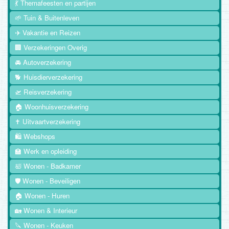
💃 Themafeesten en partijen
🌱 Tuin & Buitenleven
✈️ Vakantie en Reizen
🏢 Verzekeringen Overig
🚘 Autoverzekering
🐕 Huisdierverzekering
🛫 Reisverzekering
🏠 Woonhuisverzekering
✝️ Uitvaartverzekering
🛍️ Webshops
🏫 Werk en opleiding
🛀 Wonen - Badkamer
🛡️ Wonen - Beveiligen
🏠 Wonen - Huren
🏡 Wonen & Interieur
🔪 Wonen - Keuken