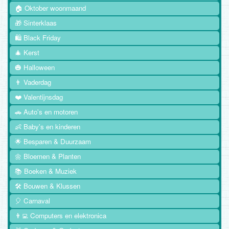
🏠 Oktober woonmaand
🎁 Sinterklaas
🛍️ Black Friday
🎄 Kerst
🎃 Halloween
👨 Vaderdag
❤️ Valentijnsdag
🚗 Auto's en motoren
👶 Baby's en kinderen
🌟 Besparen & Duurzaam
🌼 Bloemen & Planten
📚 Boeken & Muziek
🛠️ Bouwen & Klussen
🎈 Carnaval
👨‍💻 Computers en elektronica