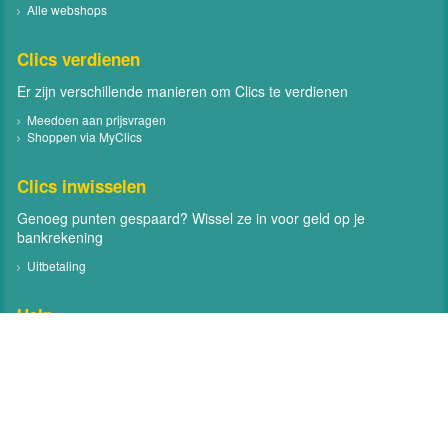
Alle webshops
Clics verdienen
Er zijn verschillende manieren om Clics te verdienen
Meedoen aan prijsvragen
Shoppen via MyClics
Clics inwisselen
Genoeg punten gespaard? Wissel ze in voor geld op je
bankrekening
Uitbetaling
Help
Neem contact met ons op
Veelgestelde vragen
Contact
Volg MyClics