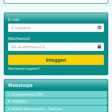
E-mail
Wachtwoord
Inloggen
Wachwoord vergeten?
Webshops
⚠️ Zorgverzekering 2026 ✅
🔝 TOPPERS
📱 Mobiele abonnementen - Telefoons