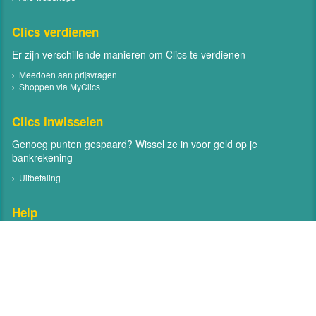
Clics verdienen
Er zijn verschillende manieren om Clics te verdienen
Meedoen aan prijsvragen
Shoppen via MyClics
Clics inwisselen
Genoeg punten gespaard? Wissel ze in voor geld op je
bankrekening
Uitbetaling
Help
Neem contact met ons op
Veelgestelde vragen
Contact
Volg MyClics