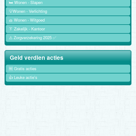
🛏️ Wonen - Slapen
💡Wonen - Verlichting
🧺 Wonen - Witgoed
👔 Zakelijk - Kantoor
⚠️ Zorgverzekering 2025 ✅
Geld verdien acties
🆓 Gratis acties
👍 Leuke actie's