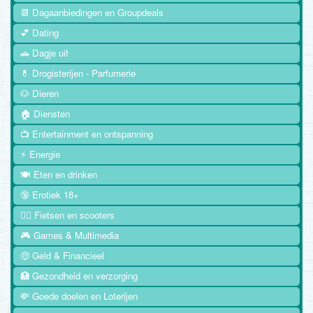
📆 Dagaanbiedingen en Groupdeals
💕 Dating
🚗 Dagje uit
💊 Drogisterijen - Parfumerie
🐶 Dieren
🏠 Diensten
📺 Entertainment en ontspanning
⚡ Energie
🍽️ Eten en drinken
🔞 Erotiek 18+
🚴‍♂️ Fietsen en scooters
🎮 Games & Multimedia
🤑 Geld & Financieel
🏥 Gezondheid en verzorging
💸 Goede doelen en Loterijen