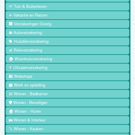
🌱 Tuin & Buitenleven
✈️ Vakantie en Reizen
🏢 Verzekeringen Overig
🚘 Autoverzekering
🐕 Huisdierverzekering
🛫 Reisverzekering
🏠 Woonhuisverzekering
✝️ Uitvaartverzekering
🛍️ Webshops
🏫 Werk en opleiding
🛀 Wonen - Badkamer
🛡️ Wonen - Beveiligen
🏠 Wonen - Huren
🏡 Wonen & Interieur
🔪 Wonen - Keuken