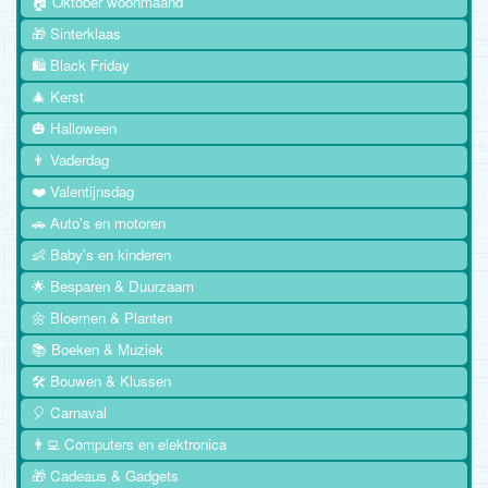
🏠 Oktober woonmaand
🎁 Sinterklaas
🛍️ Black Friday
🎄 Kerst
🎃 Halloween
👨 Vaderdag
❤️ Valentijnsdag
🚗 Auto's en motoren
👶 Baby's en kinderen
🌟 Besparen & Duurzaam
🌼 Bloemen & Planten
📚 Boeken & Muziek
🛠️ Bouwen & Klussen
🎈 Carnaval
👨‍💻 Computers en elektronica
🎁 Cadeaus & Gadgets