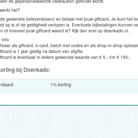
eer de gepersonaliseerde cadeaubon gebruikt wordt.
werkt het?
 de gewenste belevenis(sen) en betaal met jouw giftcard. Je kunt het t
d op is of de geldigheid verlopen is. Eventuele bijbetalingen kunnen ve
en of hoeveel jouw giftcard waard is? Kijk dan snel op doenkado.nl.
 info
rbaar als giftcard, e-card, batch met codes en als shop-in-shop oploss
ftcard is 1 jaar geldig na datum van afgifte.
iftcard is leverbaar in iedere gewenste waarde van € 5,- t/m € 150,-
korting bij Doenkado:
ndaard
1% korting