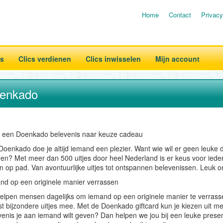
Home
Contact
Privacy
es
Clics verdienen
Clics inwisselen
Mijn account
enkado
 een Doenkado belevenis naar keuze cadeau
Doenkado doe je altijd iemand een plezier. Want wie wil er geen leuke
en? Met meer dan 500 uitjes door heel Nederland is er keus voor ieder
en op pad. Van avontuurlijke uitjes tot ontspannen belevenissen. Leuk o
nd op een originele manier verrassen
helpen mensen dagelijks om iemand op een originele manier te verra
t bijzondere uitjes mee. Met de Doenkado giftcard kun je kiezen uit m
venis je aan iemand wilt geven? Dan helpen we jou bij een leuke presen