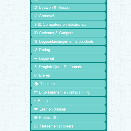
🛠️ Bouwen & Klussen
🎈 Carnaval
👨‍💻 Computers en elektronica
🎁 Cadeaus & Gadgets
📆 Dagaanbiedingen en Groupdeals
💕 Dating
🚗 Dagje uit
💊 Drogisterijen - Parfumerie
🐶 Dieren
🏠 Diensten
📺 Entertainment en ontspanning
⚡ Energie
🍽️ Eten en drinken
🔞 Erotiek 18+
🚴‍♂️ Fietsen en scooters