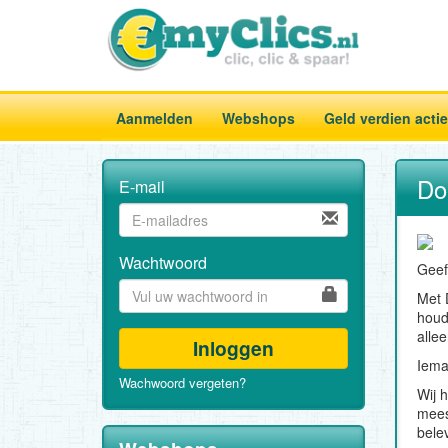
Aanmelden
Webshops
Geld verdien acti
Do
E-mail
Wachtwoord
Geef
Met 
houd
alle
Inloggen
Iema
Wachwoord vergeten?
Wij 
mees
bele