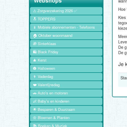
Webshops
wann
Hoe 
⚠️ Zorgverzekering 2026 ✅
Kies
🔝 TOPPERS
tegoe
📱 Mobiele abonnementen - Telefoons
kiez
🏠 Oktober woonmaand
Meer
Leve
🎁 Sinterklaas
De gi
🛍️ Black Friday
De g
🎄 Kerst
Je 
🎃 Halloween
👨 Vaderdag
Sta
❤️ Valentijnsdag
🚗 Auto's en motoren
👶 Baby's en kinderen
🌟 Besparen & Duurzaam
🌼 Bloemen & Planten
📚 Boeken & Muziek