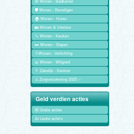
🛀 Wonen - Badkamer
🛡️ Wonen - Beveiligen
🏠 Wonen - Huren
🏡 Wonen & Interieur
🔪 Wonen - Keuken
🛏️ Wonen - Slapen
💡Wonen - Verlichting
🧺 Wonen - Witgoed
👔 Zakelijk - Kantoor
⚠️ Zorgverzekering 2025 ✅
Geld verdien acties
🆓 Gratis acties
👍 Leuke actie's