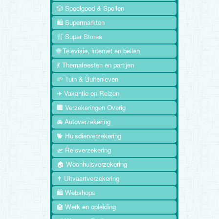
🎲 Speelgoed & Spellen
🛍️ Supermarkten
🛒 Super Stores
🌐 Televisie, internet en bellen
💃 Themafeesten en partijen
🌱 Tuin & Buitenleven
✈️ Vakantie en Reizen
🏢 Verzekeringen Overig
🚘 Autoverzekering
🐕 Huisdierverzekering
🛫 Reisverzekering
🏠 Woonhuisverzekering
✝️ Uitvaartverzekering
🛍️ Webshops
🏫 Werk en opleiding