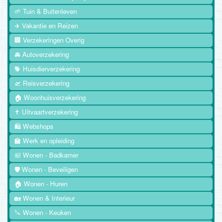
🌱 Tuin & Buitenleven
✈️ Vakantie en Reizen
🏢 Verzekeringen Overig
🚘 Autoverzekering
🐕 Huisdierverzekering
🛫 Reisverzekering
🏠 Woonhuisverzekering
✝️ Uitvaartverzekering
🛍️ Webshops
🏫 Werk en opleiding
🛀 Wonen - Badkamer
🛡️ Wonen - Beveiligen
🏠 Wonen - Huren
🏡 Wonen & Interieur
🔪 Wonen - Keuken