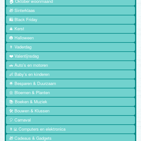
🏠 Oktober woonmaand
🎁 Sinterklaas
🛍️ Black Friday
🎄 Kerst
🎃 Halloween
👨 Vaderdag
❤️ Valentijnsdag
🚗 Auto's en motoren
👶 Baby's en kinderen
🌟 Besparen & Duurzaam
🌼 Bloemen & Planten
📚 Boeken & Muziek
🛠️ Bouwen & Klussen
🎈 Carnaval
👨‍💻 Computers en elektronica
🎁 Cadeaus & Gadgets