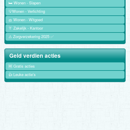
🛏️ Wonen - Slapen
💡Wonen - Verlichting
🧺 Wonen - Witgoed
👔 Zakelijk - Kantoor
⚠️ Zorgverzekering 2025 ✅
Geld verdien acties
🆓 Gratis acties
👍 Leuke actie's