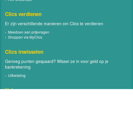
Clics verdienen
Er zijn verschillende manieren om Clics te verdienen
Meedoen aan prijsvragen
Shoppen via MyClics
Clics inwisselen
Genoeg punten gespaard? Wissel ze in voor geld op je
bankrekening
Uitbetaling
Help
Neem contact met ons op
Veelgestelde vragen
Contact
Volg MyClics