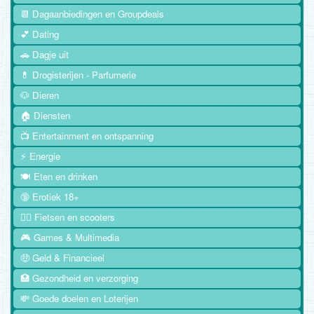
📆 Dagaanbiedingen en Groupdeals
💕 Dating
🚗 Dagje uit
💊 Drogisterijen - Parfumerie
🐶 Dieren
🏠 Diensten
📺 Entertainment en ontspanning
⚡ Energie
🍽️ Eten en drinken
🔞 Erotiek 18+
🚴‍♂️ Fietsen en scooters
🎮 Games & Multimedia
🤑 Geld & Financieel
🏥 Gezondheid en verzorging
💸 Goede doelen en Loterijen