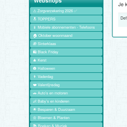
Webshops
Je k
⚠️ Zorgverzekering 2026 ✅
Def
🔝 TOPPERS
📱 Mobiele abonnementen - Telefoons
🏠 Oktober woonmaand
🎁 Sinterklaas
🛍️ Black Friday
🎄 Kerst
🎃 Halloween
👨 Vaderdag
❤️ Valentijnsdag
🚗 Auto's en motoren
👶 Baby's en kinderen
🌟 Besparen & Duurzaam
🌼 Bloemen & Planten
📚 Boeken & Muziek