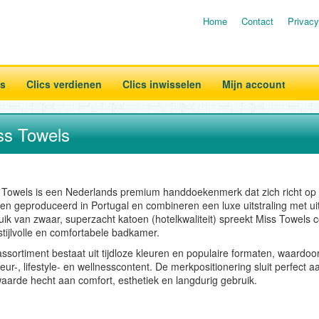
Home
Contact
Privacy
es
Clics verdienen
Clics inwisselen
Mijn account
ss Towels
 Towels is een Nederlands premium handdoekenmerk dat zich richt op ho
en geproduceerd in Portugal en combineren een luxe uitstraling met ui
uik van zwaar, superzacht katoen (hotelkwaliteit) spreekt Miss Towels c
stijlvolle en comfortabele badkamer.
assortiment bestaat uit tijdloze kleuren en populaire formaten, waardoo
ieur-, lifestyle- en wellnesscontent. De merkpositionering sluit perfect
waarde hecht aan comfort, esthetiek en langdurig gebruik.