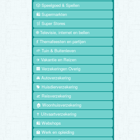
🎲 Speelgoed & Spellen
🛍️ Supermarkten
🛒 Super Stores
🌐 Televisie, internet en bellen
💃 Themafeesten en partijen
🌱 Tuin & Buitenleven
✈️ Vakantie en Reizen
🏢 Verzekeringen Overig
🚘 Autoverzekering
🐕 Huisdierverzekering
🛫 Reisverzekering
🏠 Woonhuisverzekering
✝️ Uitvaartverzekering
🛍️ Webshops
🏫 Werk en opleiding