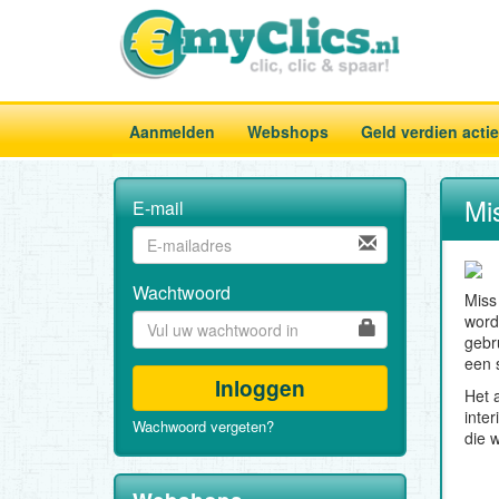
Aanmelden
Webshops
Geld verdien acti
Mi
E-mail
Wachtwoord
Miss
word
gebr
een 
Inloggen
Het 
inter
Wachwoord vergeten?
die 