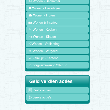
🛀 Wonen - Badkamer
🛡️ Wonen - Beveiligen
🏠 Wonen - Huren
🏡 Wonen & Interieur
🔪 Wonen - Keuken
🛏️ Wonen - Slapen
💡Wonen - Verlichting
🧺 Wonen - Witgoed
👔 Zakelijk - Kantoor
⚠️ Zorgverzekering 2025 ✅
Geld verdien acties
🆓 Gratis acties
👍 Leuke actie's