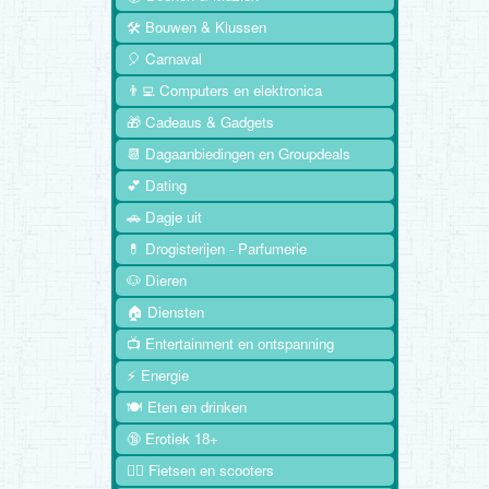
🛠️ Bouwen & Klussen
🎈 Carnaval
👨‍💻 Computers en elektronica
🎁 Cadeaus & Gadgets
📆 Dagaanbiedingen en Groupdeals
💕 Dating
🚗 Dagje uit
💊 Drogisterijen - Parfumerie
🐶 Dieren
🏠 Diensten
📺 Entertainment en ontspanning
⚡ Energie
🍽️ Eten en drinken
🔞 Erotiek 18+
🚴‍♂️ Fietsen en scooters