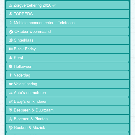
⚠️ Zorgverzekering 2026 ✅
🔝 TOPPERS
📱 Mobiele abonnementen - Telefoons
🏠 Oktober woonmaand
🎁 Sinterklaas
🛍️ Black Friday
🎄 Kerst
🎃 Halloween
👨 Vaderdag
❤️ Valentijnsdag
🚗 Auto's en motoren
👶 Baby's en kinderen
🌟 Besparen & Duurzaam
🌼 Bloemen & Planten
📚 Boeken & Muziek