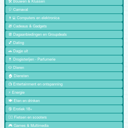
🛠️ Bouwen & Klussen
🎈 Carnaval
👨‍💻 Computers en elektronica
🎁 Cadeaus & Gadgets
📆 Dagaanbiedingen en Groupdeals
💕 Dating
🚗 Dagje uit
💊 Drogisterijen - Parfumerie
🐶 Dieren
🏠 Diensten
📺 Entertainment en ontspanning
⚡ Energie
🍽️ Eten en drinken
🔞 Erotiek 18+
🚴‍♂️ Fietsen en scooters
🎮 Games & Multimedia