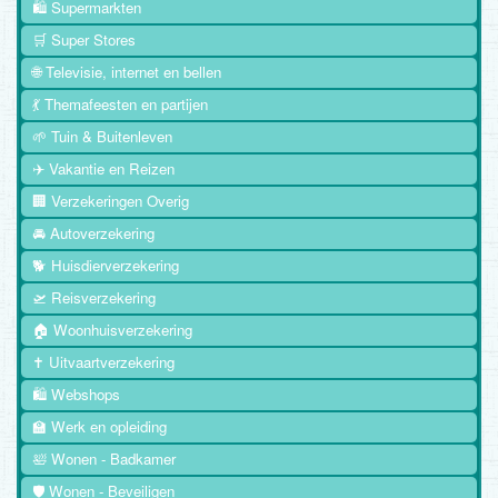
🛍️ Supermarkten
🛒 Super Stores
🌐 Televisie, internet en bellen
💃 Themafeesten en partijen
🌱 Tuin & Buitenleven
✈️ Vakantie en Reizen
🏢 Verzekeringen Overig
🚘 Autoverzekering
🐕 Huisdierverzekering
🛫 Reisverzekering
🏠 Woonhuisverzekering
✝️ Uitvaartverzekering
🛍️ Webshops
🏫 Werk en opleiding
🛀 Wonen - Badkamer
🛡️ Wonen - Beveiligen