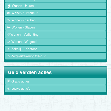
🏠 Wonen - Huren
🏡 Wonen & Interieur
🔪 Wonen - Keuken
🛏️ Wonen - Slapen
💡Wonen - Verlichting
🧺 Wonen - Witgoed
👔 Zakelijk - Kantoor
⚠️ Zorgverzekering 2025 ✅
Geld verdien acties
🆓 Gratis acties
👍 Leuke actie's