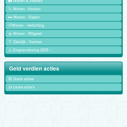
🏡 Wonen & Interieur
🔪 Wonen - Keuken
🛏️ Wonen - Slapen
💡Wonen - Verlichting
🧺 Wonen - Witgoed
👔 Zakelijk - Kantoor
⚠️ Zorgverzekering 2025 ✅
Geld verdien acties
🆓 Gratis acties
👍 Leuke actie's