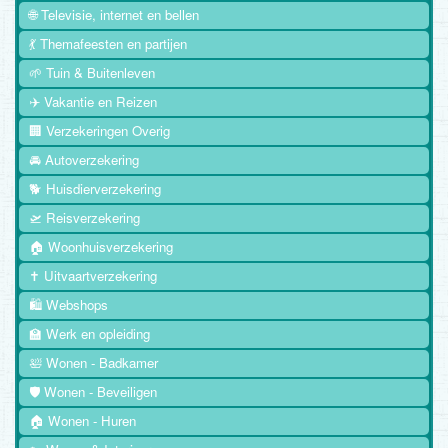
🌐 Televisie, internet en bellen
💃 Themafeesten en partijen
🌱 Tuin & Buitenleven
✈️ Vakantie en Reizen
🏢 Verzekeringen Overig
🚘 Autoverzekering
🐕 Huisdierverzekering
🛫 Reisverzekering
🏠 Woonhuisverzekering
✝️ Uitvaartverzekering
🛍️ Webshops
🏫 Werk en opleiding
🛀 Wonen - Badkamer
🛡️ Wonen - Beveiligen
🏠 Wonen - Huren