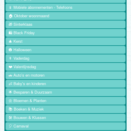
📱 Mobiele abonnementen - Telefoons
🏠 Oktober woonmaand
🎁 Sinterklaas
🛍️ Black Friday
🎄 Kerst
🎃 Halloween
👨 Vaderdag
❤️ Valentijnsdag
🚗 Auto's en motoren
👶 Baby's en kinderen
🌟 Besparen & Duurzaam
🌼 Bloemen & Planten
📚 Boeken & Muziek
🛠️ Bouwen & Klussen
🎈 Carnaval