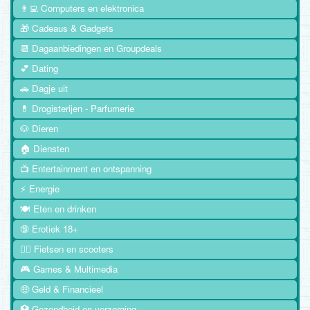
👨‍💻 Computers en elektronica
🎁 Cadeaus & Gadgets
📆 Dagaanbiedingen en Groupdeals
💕 Dating
🚗 Dagje uit
💊 Drogisterijen - Parfumerie
🐶 Dieren
🏠 Diensten
📺 Entertainment en ontspanning
⚡ Energie
🍽️ Eten en drinken
🔞 Erotiek 18+
🚴‍♂️ Fietsen en scooters
🎮 Games & Multimedia
🤑 Geld & Financieel
🏥 Gezondheid en verzorging