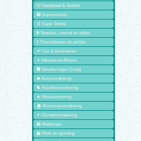
🎲 Speelgoed & Spellen
🛍️ Supermarkten
🛒 Super Stores
🌐 Televisie, internet en bellen
💃 Themafeesten en partijen
🌱 Tuin & Buitenleven
✈️ Vakantie en Reizen
🏢 Verzekeringen Overig
🚘 Autoverzekering
🐕 Huisdierverzekering
🛫 Reisverzekering
🏠 Woonhuisverzekering
✝️ Uitvaartverzekering
🛍️ Webshops
🏫 Werk en opleiding