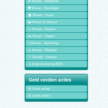
🛀 Wonen - Badkamer
🛡️ Wonen - Beveiligen
🏠 Wonen - Huren
🏡 Wonen & Interieur
🔪 Wonen - Keuken
🛏️ Wonen - Slapen
💡Wonen - Verlichting
🧺 Wonen - Witgoed
👔 Zakelijk - Kantoor
⚠️ Zorgverzekering 2025 ✅
Geld verdien acties
🆓 Gratis acties
👍 Leuke actie's