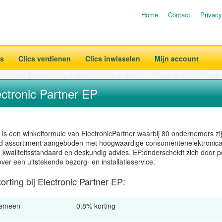
Home
Contact
Privacy
es
Clics verdienen
Clics inwisselen
Mijn account
ectronic Partner EP
l is een winkelformule van ElectronicPartner waarbij 80 ondernemers z
d assortiment aangeboden met hoogwaardige consumentenelektronica 
 kwaliteitsstandaard en deskundig advies. EP:onderscheidt zich door pe
ver een uitstekende bezorg- en installatieservice.
orting bij Electronic Partner EP:
gemeen
0.8% korting