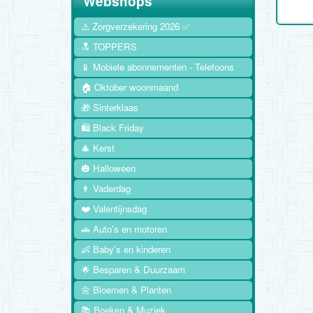
Webshops
⚠️ Zorgverzekering 2026 ✅
🔝 TOPPERS
📱 Mobiele abonnementen - Telefoons
🏠 Oktober woonmaand
🎁 Sinterklaas
🛍️ Black Friday
🎄 Kerst
🎃 Halloween
👨 Vaderdag
❤️ Valentijnsdag
🚗 Auto's en motoren
👶 Baby's en kinderen
🌟 Besparen & Duurzaam
🌼 Bloemen & Planten
📚 Boeken & Muziek