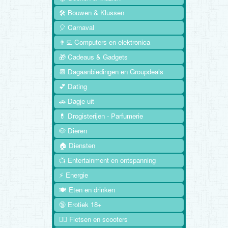
🛠️ Bouwen & Klussen
🎈 Carnaval
👨‍💻 Computers en elektronica
🎁 Cadeaus & Gadgets
📆 Dagaanbiedingen en Groupdeals
💕 Dating
🚗 Dagje uit
💊 Drogisterijen - Parfumerie
🐶 Dieren
🏠 Diensten
📺 Entertainment en ontspanning
⚡ Energie
🍽️ Eten en drinken
🔞 Erotiek 18+
🚴‍♂️ Fietsen en scooters