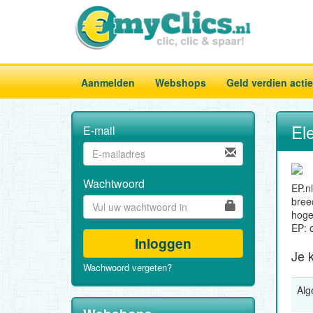
Aanmelden
Webshops
Geld verdien acti
El
E-mail
Wachtwoord
EP.n
bree
hoge
EP: o
Inloggen
Je k
Wachwoord vergeten?
Al