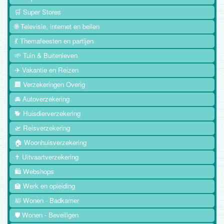
🛒 Super Stores
🌐 Televisie, internet en bellen
💃 Themafeesten en partijen
🌱 Tuin & Buitenleven
✈️ Vakantie en Reizen
🏢 Verzekeringen Overig
🚘 Autoverzekering
🐕 Huisdierverzekering
🛫 Reisverzekering
🏠 Woonhuisverzekering
✝️ Uitvaartverzekering
🛍️ Webshops
🏫 Werk en opleiding
🛀 Wonen - Badkamer
🛡️ Wonen - Beveiligen