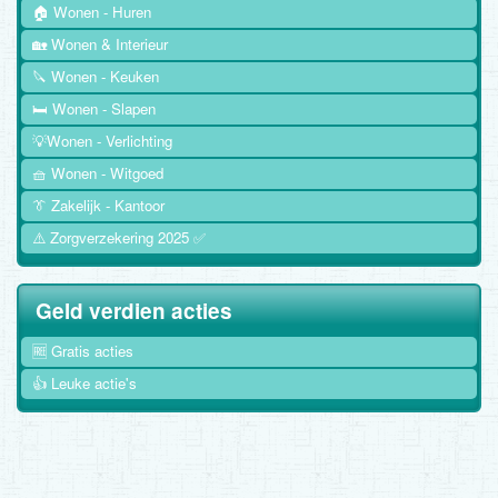
🏠 Wonen - Huren
🏡 Wonen & Interieur
🔪 Wonen - Keuken
🛏️ Wonen - Slapen
💡Wonen - Verlichting
🧺 Wonen - Witgoed
👔 Zakelijk - Kantoor
⚠️ Zorgverzekering 2025 ✅
Geld verdien acties
🆓 Gratis acties
👍 Leuke actie's