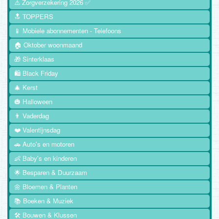
⚠️ Zorgverzekering 2026 ✅
🔝 TOPPERS
📱 Mobiele abonnementen - Telefoons
🏠 Oktober woonmaand
🎁 Sinterklaas
🛍️ Black Friday
🎄 Kerst
🎃 Halloween
👨 Vaderdag
❤️ Valentijnsdag
🚗 Auto's en motoren
👶 Baby's en kinderen
🌟 Besparen & Duurzaam
🌼 Bloemen & Planten
📚 Boeken & Muziek
🛠️ Bouwen & Klussen