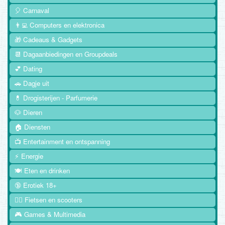
🎈 Carnaval
👨‍💻 Computers en elektronica
🎁 Cadeaus & Gadgets
📆 Dagaanbiedingen en Groupdeals
💕 Dating
🚗 Dagje uit
💊 Drogisterijen - Parfumerie
🐶 Dieren
🏠 Diensten
📺 Entertainment en ontspanning
⚡ Energie
🍽️ Eten en drinken
🔞 Erotiek 18+
🚴‍♂️ Fietsen en scooters
🎮 Games & Multimedia