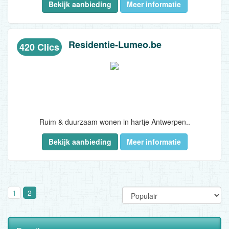
Bekijk aanbieding
Meer informatie
Geen onroerende voorheffing of andere belastingen*
Recupereer 21% BTW op uw aankoopprijs*
Residentie-Lumeo.be
420 Clics
Duurzaam nieuwbouwvastgoed
Investeer vanaf €188.020
(excl. inrichting- en aktekosten conform de bepalingen van de compromis)
*Cfr. De contractuele bepalingen, de ruling en de huidige fiscale wetgeving...
Ruim & duurzaam wonen in hartje Antwerpen..
Bekijk aanbieding
Meer informatie
1
2