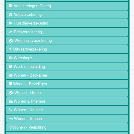
🏢 Verzekeringen Overig
🚘 Autoverzekering
🐕 Huisdierverzekering
🛫 Reisverzekering
🏠 Woonhuisverzekering
✝️ Uitvaartverzekering
🛍️ Webshops
🏫 Werk en opleiding
🛀 Wonen - Badkamer
🛡️ Wonen - Beveiligen
🏠 Wonen - Huren
🏡 Wonen & Interieur
🔪 Wonen - Keuken
🛏️ Wonen - Slapen
💡Wonen - Verlichting