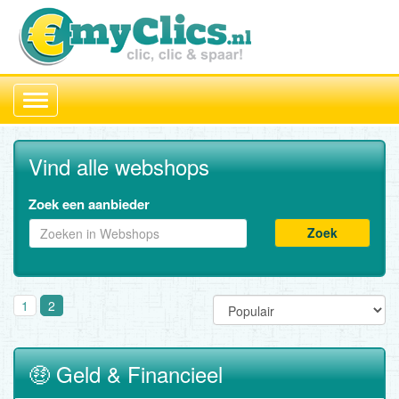
Toggle
navigation
Vind alle webshops
Zoek een aanbieder
Zoek
1
2
🤑 Geld & Financieel