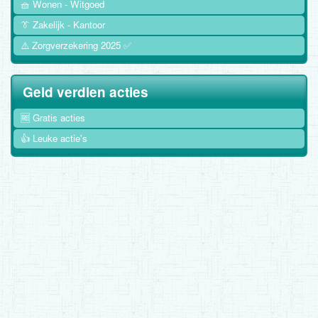
🧺 Wonen - Witgoed
👔 Zakelijk - Kantoor
⚠️ Zorgverzekering 2025 ✅
Geld verdien acties
🆓 Gratis acties
👍 Leuke actie's