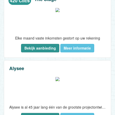
420 Clics
Elke maand vaste inkomsten gestort op uw rekening
Bekijk aanbieding
Meer informatie
Investeer in hartje Antwerpen, tussen de Meir en het centraal station
Maximale zekerheid
Alysee
Gewaarborgde vergoedingen*
Zorgeloos beheer door ervaren uitbater
Geen onvoorziene kosten*
Vrijgesteld van belastingen*
Alysee is al 45 jaar lang één van de grootste projectontwikkelaars voor investeringsvastgoed en tweede verblijven aan de Belgische Kust...
Geen belasting op inkomsten*