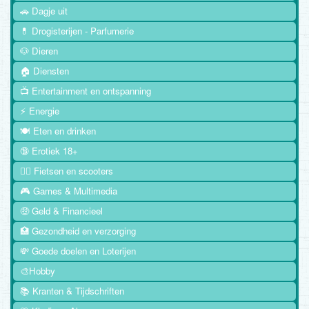
🚗 Dagje uit
💊 Drogisterijen - Parfumerie
🐶 Dieren
🏠 Diensten
📺 Entertainment en ontspanning
⚡ Energie
🍽️ Eten en drinken
🔞 Erotiek 18+
🚴‍♂️ Fietsen en scooters
🎮 Games & Multimedia
🤑 Geld & Financieel
🏥 Gezondheid en verzorging
💸 Goede doelen en Loterijen
🎨Hobby
📚 Kranten & Tijdschriften