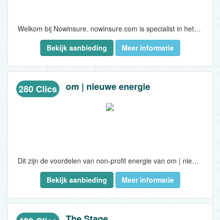
Welkom bij Nowinsure. nowinsure.com is specialist in het verzekeren van consumentenelektronica. Smartphones, laptops, desktops, audio en video, spelcomputers en camera's en meer.nowinsure.com heeft een passende verzekering voor al deze producten...
Bekijk aanbieding
Meer informatie
om | nieuwe energie
280 Clics
Dit zijn de voordelen van non-profit energie van om | nieuwe energie, een collectief van 67 energiecoöperaties die volledig groene energie opwekken in de eigen buurt. Om | nieuwe energie is de enige landelijke leverancier zonder winstoogmerk, waardoor de winst direct ten goede komt aan de ontwikkeling van nieuwe duurzame projecten en structurele tariefverlaging. Zo worden concrete stappen gezet richting een duurzame energievoorziening en dáár plukken de klanten direct de vruchten van...
Bekijk aanbieding
Meer informatie
The Stage