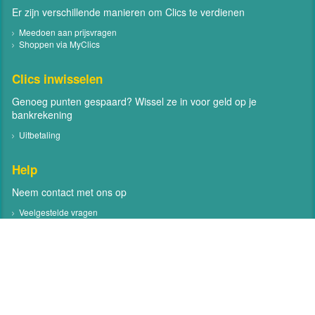
Er zijn verschillende manieren om Clics te verdienen
Meedoen aan prijsvragen
Shoppen via MyClics
Clics inwisselen
Genoeg punten gespaard? Wissel ze in voor geld op je
bankrekening
Uitbetaling
Help
Neem contact met ons op
Veelgestelde vragen
Contact
Volg MyClics
Volg MyClics via social media zoals Facebook en Twitter
Facebook
Twitter