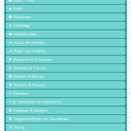
🎄 Kerst
🎃 Halloween
👨 Vaderdag
❤️ Valentijnsdag
🚗 Auto's en motoren
👶 Baby's en kinderen
🌟 Besparen & Duurzaam
🌼 Bloemen & Planten
📚 Boeken & Muziek
🛠️ Bouwen & Klussen
🎈 Carnaval
👨‍💻 Computers en elektronica
🎁 Cadeaus & Gadgets
📆 Dagaanbiedingen en Groupdeals
💕 Dating