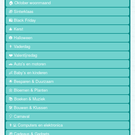
🏠 Oktober woonmaand
🎁 Sinterklaas
🛍️ Black Friday
🎄 Kerst
🎃 Halloween
👨 Vaderdag
❤️ Valentijnsdag
🚗 Auto's en motoren
👶 Baby's en kinderen
🌟 Besparen & Duurzaam
🌼 Bloemen & Planten
📚 Boeken & Muziek
🛠️ Bouwen & Klussen
🎈 Carnaval
👨‍💻 Computers en elektronica
🎁 Cadeaus & Gadgets