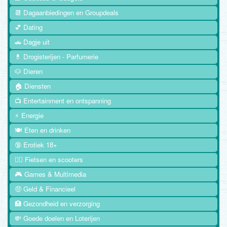
📆 Dagaanbiedingen en Groupdeals
💕 Dating
🚗 Dagje uit
💊 Drogisterijen - Parfumerie
🐶 Dieren
🏠 Diensten
📺 Entertainment en ontspanning
⚡ Energie
🍽️ Eten en drinken
🔞 Erotiek 18+
🚴‍♂️ Fietsen en scooters
🎮 Games & Multimedia
🤑 Geld & Financieel
🏥 Gezondheid en verzorging
💸 Goede doelen en Loterijen