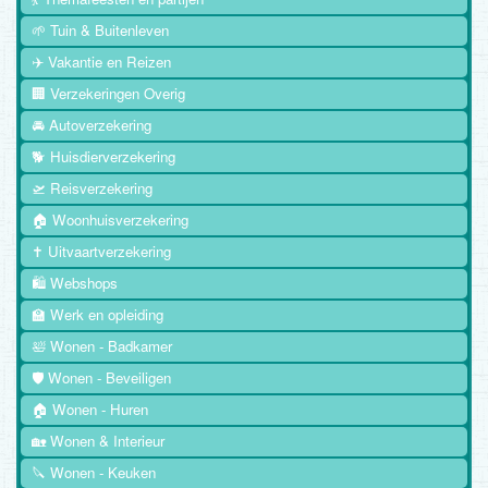
🌱 Tuin & Buitenleven
✈️ Vakantie en Reizen
🏢 Verzekeringen Overig
🚘 Autoverzekering
🐕 Huisdierverzekering
🛫 Reisverzekering
🏠 Woonhuisverzekering
✝️ Uitvaartverzekering
🛍️ Webshops
🏫 Werk en opleiding
🛀 Wonen - Badkamer
🛡️ Wonen - Beveiligen
🏠 Wonen - Huren
🏡 Wonen & Interieur
🔪 Wonen - Keuken