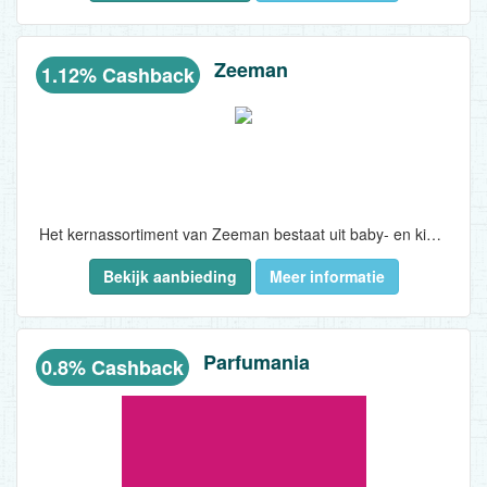
Zeeman
1.12% Cashback
Het kernassortiment van Zeeman bestaat uit baby- en kinderkleding, huishoudtextiel, ondergoed en beenmode. Daarnaast voert Zeeman een assortiment basics voor dames en heren en een collectie niet-textiel artikelen. Dit assortiment verkoopt Zeeman in bijna 1.300 winkels, waarvan 462 in Nederland en 269 in België. De webwinkel van Zeeman is daarbij de grootste winkel...
Bekijk aanbieding
Meer informatie
Parfumania
0.8% Cashback