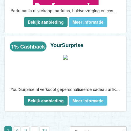
Parfumania.nl verkoopt parfums, huidverzorging en cosmetica van vrijwel alle bekende A-merken. In ons assortiment vind je topmerken zoals Hugo Boss, Dolce & Gabbana, Van Gils, Gucci en Zadig & Voltaire. Daarnaast voeren wij een aantal niche-lijnen waaronder Benamôr, Castelbel, Ortigia en Compagnie de Provence. Met deze producten onderscheiden wij ons van de mainstream parfumerieën. Verder verkopen wij interessante aanvullende artikelen zoals toilettassen, geurstokjes, handdoeken, wekkers en tassen. Voor kinderen hebben we leuke producten van o.a. Paw Patrol, Spiderman en Minnie Mouse. Aantrekkelijk voor de feestdagen of om gewoon cadeau te geven. Parfumania staat al 15 jaar bekend om zijn snelle levering en top klantenservice. En dit alles natuurlijk tegen een aantrekkelijke prijs...
Bekijk aanbieding
Meer informatie
YourSurprise
1% Cashback
YourSurprise.nl verkoopt gepersonaliseerde cadeau artikelen via de website www.yoursurprise.nl en wordt gekenmerkt door originaliteit en onderscheidendheid van de verschillende cadeaus die heel eenvoudig te personaliseren met een eigen foto en persoonlijke tekst zijn...
Bekijk aanbieding
Meer informatie
1
2
3
..
13