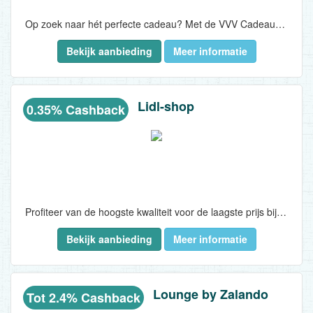
Op zoek naar hét perfecte cadeau? Met de VVV Cadeaukaart geef je een wereld aan cadeaus en oneindig veel belevenissen. Van woonwinkel tot wellness en van speelgoed tot pretpark!..
Bekijk aanbieding
Meer informatie
Lidl-shop
0.35% Cashback
Profiteer van de hoogste kwaliteit voor de laagste prijs bij Lidl...
Bekijk aanbieding
Meer informatie
Lounge by Zalando
Tot 2.4% Cashback