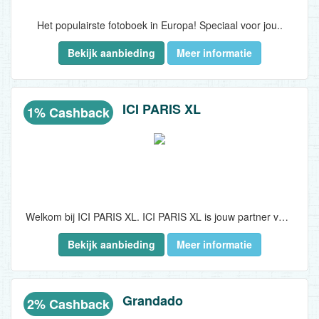
Het populairste fotoboek in Europa! Speciaal voor jou..
Bekijk aanbieding
Meer informatie
ICI PARIS XL
1% Cashback
Welkom bij ICI PARIS XL. ICI PARIS XL is jouw partner voor parfum, huidverzorging en make-up. Dé nr. 1 beauty expert van België. Bijna 51 jaar lang rolt ICI PARIS XL dagelijks de roze loper uit voor zijn klanten. Iedereen is mooi, dat weten we bij ICI PARIS XL wel zeker. We helpen je graag om je nog mooier te doen voelen dan je nu al bent. Durf jezelf te zijn, voor 100%...
Bekijk aanbieding
Meer informatie
Grandado
2% Cashback