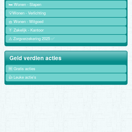
🛏️ Wonen - Slapen
💡Wonen - Verlichting
🧺 Wonen - Witgoed
👔 Zakelijk - Kantoor
⚠️ Zorgverzekering 2025 ✅
Geld verdien acties
🆓 Gratis acties
👍 Leuke actie's